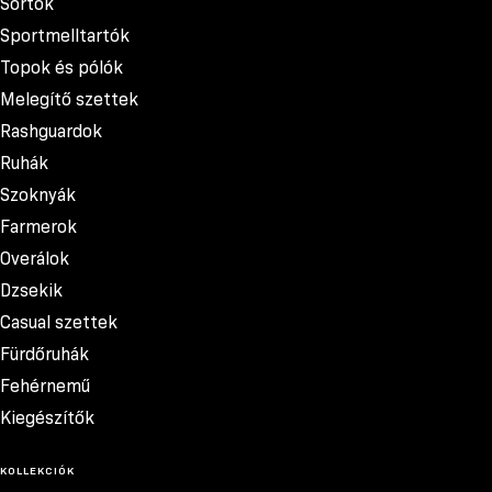
Sortok
Sportmelltartók
Topok és pólók
Melegítő szettek
Rashguardok
Ruhák
Szoknyák
Farmerok
Overálok
Dzsekik
Casual szettek
Fürdőruhák
Fehérnemű
Kiegészítők
KOLLEKCIÓK