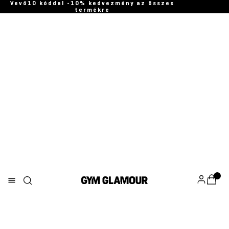
Vevő10 kóddal -10% kedvezmény az összes
termékre