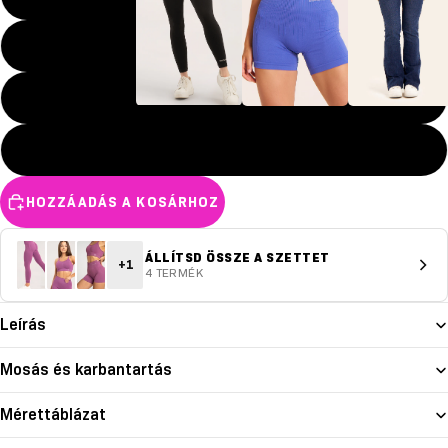
M
L
Leggingsek
Sortok
Farmerok
XL
HOZZÁADÁS A KOSÁRHOZ
ÁLLÍTSD ÖSSZE A SZETTET
+1
4 TERMÉK
Leírás
Mosás és karbantartás
Mérettáblázat