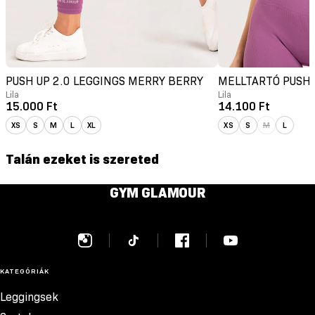
PUSH UP 2.0 LEGGINGS MERRY BERRY
MELLTARTÓ PUSH-
Lila
Lila
15.000 Ft
14.100 Ft
XS
S
M
L
XL
XS
S
M
L
Talán ezeket is szereted
GYM GLAMOUR
KATEGÓRIÁK
Leggingsek