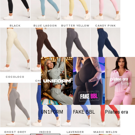
BLACK
BLUE LAGOON
BUTTER YELLOW
CANDY PINK
COCOLOCO
DARK
SILVER
DENIM
CHOCOLATE
UN1FORM
FAKE BBL
Pilates era
GHOST GREY
INDIGO
LAVENDER
MAGIC MELON