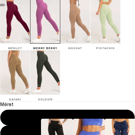
MERLOT
MERRY BERRY
NOUGAT
PISTACHIO
SAFARI
SOLDIER
Méret
XS
S