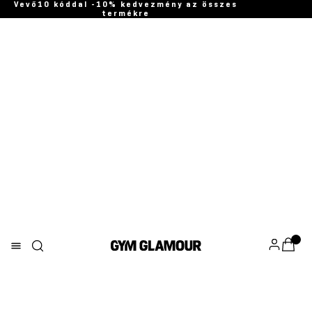
Vevő10 kóddal -10% kedvezmény az összes
termékre