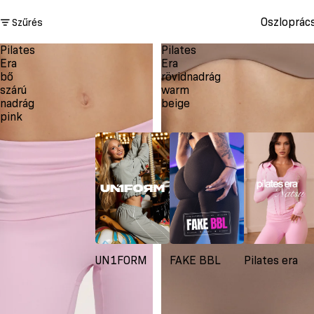
Oszloprác
Szűrés
Pilates
Pilates
Era
Era
bő
rövidnadrág
szárú
warm
nadrág
beige
pink
UN1FORM
FAKE BBL
Pilates era