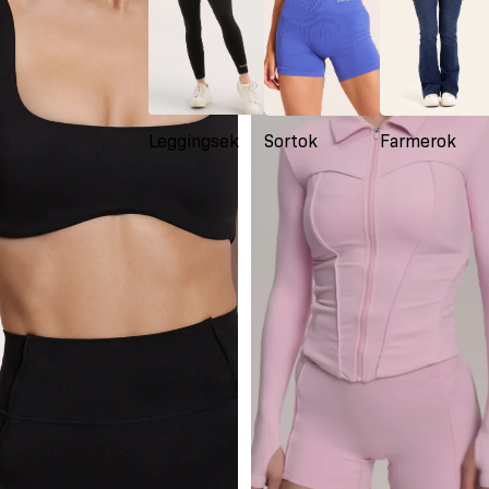
pink
Leggingsek
Sortok
Farmerok