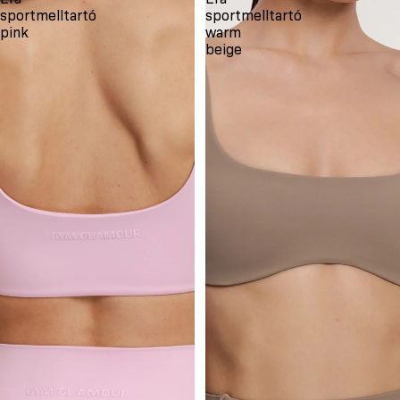
sportmelltartó
sportmelltartó
pink
warm
beige