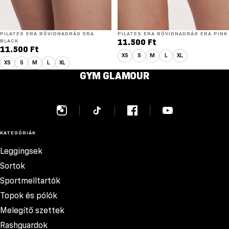
ÚJ
PILATES ERA RÖVIDNADRÁG ERA
ÚJ
PILATES ERA RÖVIDNADRÁG ERA PINK
BLACK
11.500 Ft
11.500 Ft
XS
S
M
L
XL
XS
S
M
L
XL
GYM GLAMOUR
KATEGÓRIÁK
Leggingsek
Sortok
Sportmelltartók
Topok és pólók
Melegítő szettek
Rashguardok