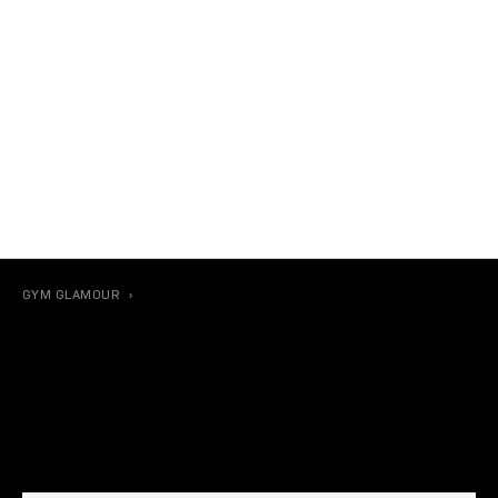
GYM GLAMOUR
›
REKLAMÁCIÓK
REKLAMÁCIÓK
Garanciális termékreklamáció benyújtásához küldje
vissza nekünk a terméket és a kitöltött, aláírt
reklamációs nyomtatványt!