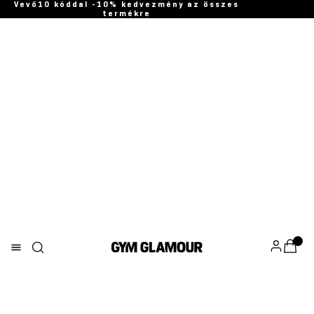
Vevő10 kóddal -10% kedvezmény az összes
termékre