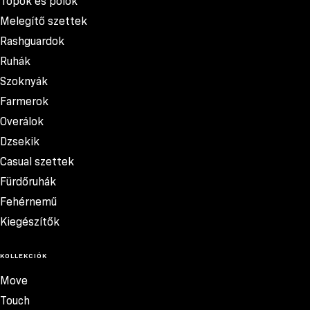
Topok és pólók
Melegítő szettek
Rashguardok
Ruhák
Szoknyák
Farmerok
Overálok
Dzsekik
Casual szettek
Fürdőruhák
Fehérnemű
Kiegészítők
KOLLEKCIÓK
Move
Touch