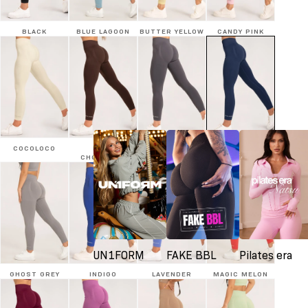
BLACK
BLUE LAGOON
BUTTER YELLOW
CANDY PINK
COCOLOCO
DARK
SILVER
DENIM
CHOCOLATE
UN1FORM
FAKE BBL
Pilates era
GHOST GREY
INDIGO
LAVENDER
MAGIC MELON