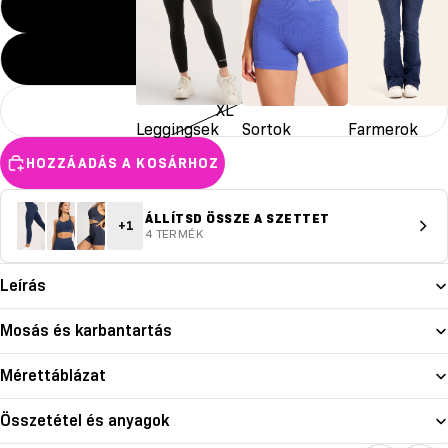
M
L
XL
Leggingsek
Sortok
Farmerok
HOZZÁADÁS A KOSÁRHOZ
ÁLLÍTSD ÖSSZE A SZETTET
+1
4 TERMÉK
Leírás
Mosás és karbantartás
Mérettáblázat
Összetétel és anyagok