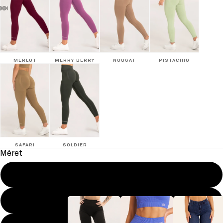
MERLOT
MERRY BERRY
NOUGAT
PISTACHIO
SAFARI
SOLDIER
Méret
XS
S