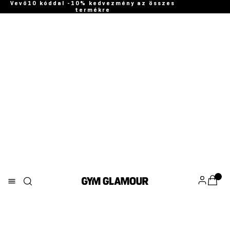
Vevő10 kóddal -10% kedvezmény az összes
termékre