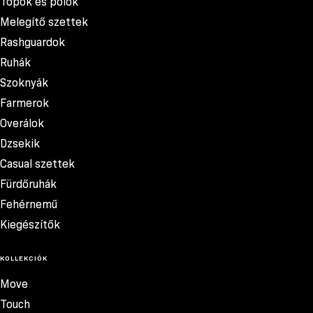
Topok és pólók
Melegítő szettek
Rashguardok
Ruhák
Szoknyák
Farmerok
Overálok
Dzsekik
Casual szettek
Fürdőruhák
Fehérnemű
Kiegészítők
KOLLEKCIÓK
Move
Touch