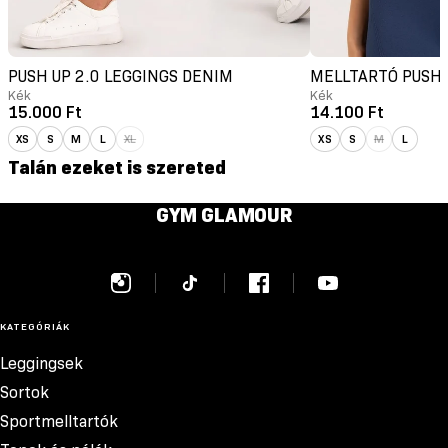
PUSH UP 2.0 LEGGINGS DENIM
MELLTARTÓ PUSH-
Kék
Kék
15.000 Ft
14.100 Ft
XS
S
M
L
XL
XS
S
M
L
Talán ezeket is szereted
GYM GLAMOUR
KATEGÓRIÁK
Leggingsek
Sortok
Sportmelltartók