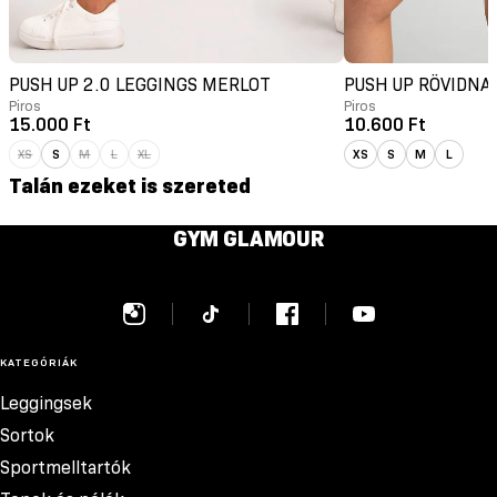
PUSH UP 2.0 LEGGINGS MERLOT
PUSH UP RÖVIDNA
Piros
Piros
15.000 Ft
10.600 Ft
XS
S
M
L
XL
XS
S
M
L
Talán ezeket is szereted
GYM GLAMOUR
KATEGÓRIÁK
Leggingsek
Sortok
Sportmelltartók