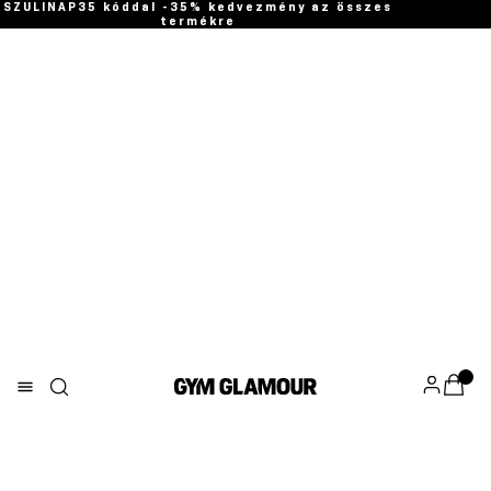
SZULINAP35 kóddal -35% kedvezmény az összes
termékre