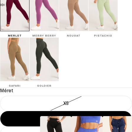
MERLOT
MERRY BERRY
NOUGAT
PISTACHIO
SAFARI
SOLDIER
Méret
XS
S