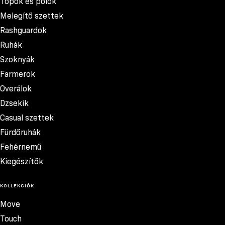
Topok és pólók
Melegítő szettek
Rashguardok
Ruhák
Szoknyák
Farmerok
Overálok
Dzsekik
Casual szettek
Fürdőruhák
Fehérnemű
Kiegészítők
KOLLEKCIÓK
Move
Touch