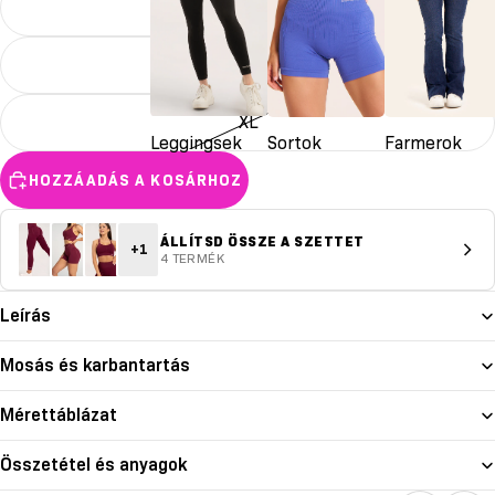
M
L
XL
Leggingsek
Sortok
Farmerok
HOZZÁADÁS A KOSÁRHOZ
ÁLLÍTSD ÖSSZE A SZETTET
+1
4 TERMÉK
Leírás
Mosás és karbantartás
Mérettáblázat
Összetétel és anyagok