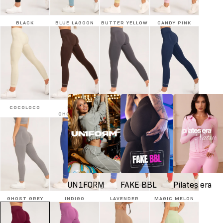
BLACK
BLUE LAGOON
BUTTER YELLOW
CANDY PINK
COCOLOCO
DARK
SILVER
DENIM
CHOCOLATE
UN1FORM
FAKE BBL
Pilates era
GHOST GREY
INDIGO
LAVENDER
MAGIC MELON