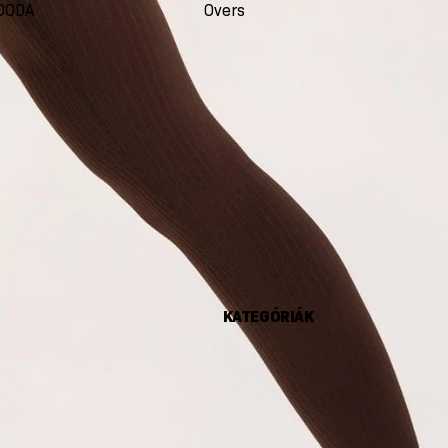
DODA
Oversize
Seco
KATEGÓRIÁK