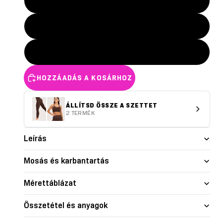
M
L
XL
HOZZÁADÁS A KOSÁRHOZ
ÁLLÍTSD ÖSSZE A SZETTET
2 TERMÉK
Leírás
Mosás és karbantartás
Mérettáblázat
Összetétel és anyagok