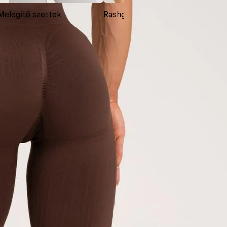
Melegítő szettek
Rashguardok
Ruh