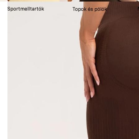
Sportmelltartók
Topok és pólók