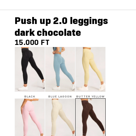
Push up 2.0 leggings
dark chocolate
15.000 FT
BLACK
BLUE LAGOON
BUTTER YELLOW