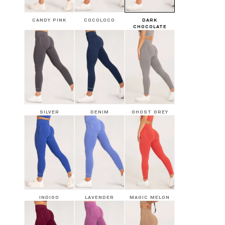
CANDY PINK
COCOLOCO
DARK
CHOCOLATE
SILVER
DENIM
GHOST GREY
INDIGO
LAVENDER
MAGIC MELON