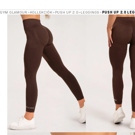
GYM GLAMOUR
>
KOLLEKCIÓK
>
PUSH UP 2.0
>
LEGGINGS
>
PUSH UP 2.0 LE