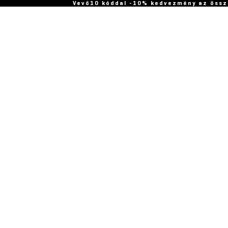
Vevő10 kóddal -10% kedvezmény az össz