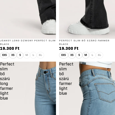
ÚJ
JEANSY LONG DZWONY PERFECT SLIM
ÚJ
PERFECT SLIM BŐ SZÁRÚ FARMER
LONG
BLACK
BLACK
19.300 Ft
19.300 Ft
XXS
XS
S
M
L
XL
XXS
XS
S
M
L
XL
Perfect
Perfect
slim
slim
bő
bő
szárú
szárú
long
farmer
farmer
light
light
blue
blue