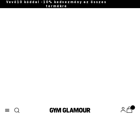
Vevő10 kóddal -10% kedvezmény az összes
termékre