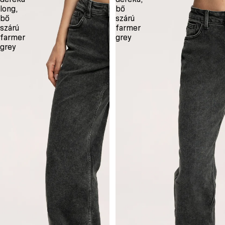
long,
bő
bő
szárú
szárú
farmer
farmer
grey
grey