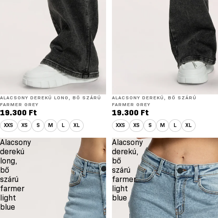
ÚJ
ALACSONY DEREKÚ LONG, BŐ SZÁRÚ
ÚJ
ALACSONY DEREKÚ, BŐ SZÁRÚ
LONG
FARMER GREY
FARMER GREY
19.300 Ft
19.300 Ft
XXS
XS
S
M
L
XL
XXS
XS
S
M
L
XL
Alacsony
Alacsony
derekú
derekú,
long,
bő
bő
szárú
szárú
farmer
farmer
light
light
blue
blue