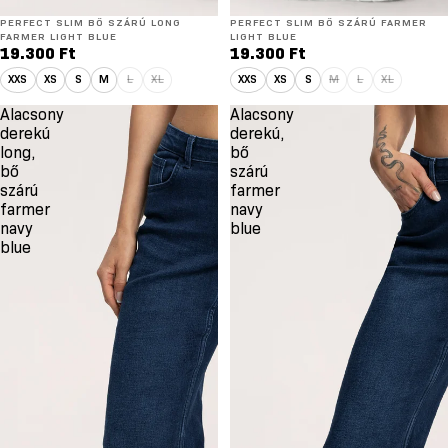
ÚJ
PERFECT SLIM BŐ SZÁRÚ LONG
ÚJ
PERFECT SLIM BŐ SZÁRÚ FARMER
LONG
FARMER LIGHT BLUE
LIGHT BLUE
19.300 Ft
19.300 Ft
XXS
XS
S
M
L
XL
XXS
XS
S
M
L
XL
Alacsony
Alacsony
derekú
derekú,
long,
bő
bő
szárú
szárú
farmer
farmer
navy
navy
blue
blue