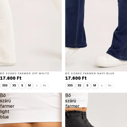
BŐ SZÁRÚ FARMER OFF WHITE
BŐ SZÁRÚ FARMER NAVY BLUE
17.600 Ft
17.600 Ft
XXS
XS
S
M
L
XL
XXS
XS
S
M
L
XL
Bő
Bő
szárú
szárú
farmer
farmer
light
black
blue