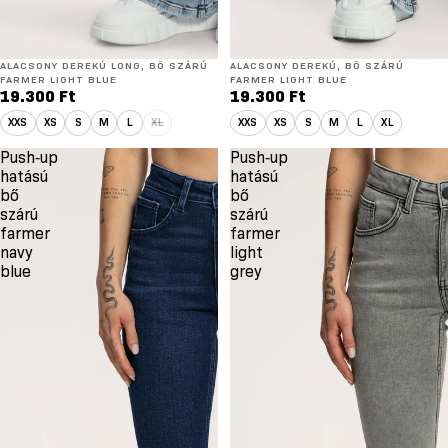
ÚJ
ALACSONY DEREKÚ LONG, BŐ SZÁRÚ
ÚJ
ALACSONY DEREKÚ, BŐ SZÁRÚ
LONG
FARMER LIGHT BLUE
FARMER LIGHT BLUE
19.300 Ft
19.300 Ft
XXS
XS
S
M
L
XL
XXS
XS
S
M
L
XL
Push‑up
Push‑up
hatású
hatású
bő
bő
szárú
szárú
farmer
farmer
navy
light
blue
grey