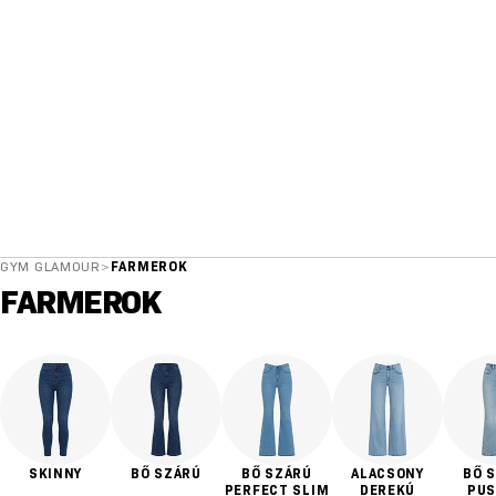
GYM GLAMOUR
>
FARMEROK
FARMEROK
SKINNY
BŐ SZÁRÚ
BŐ SZÁRÚ
ALACSONY
BŐ 
PERFECT SLIM
DEREKÚ
PUS