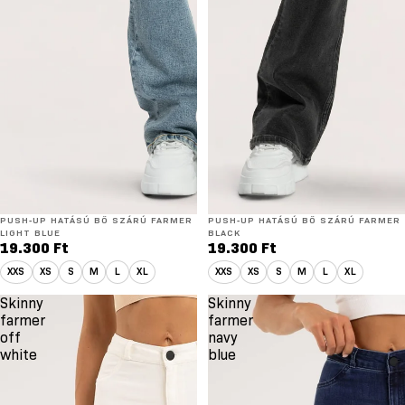
ÚJ
PUSH‑UP HATÁSÚ BŐ SZÁRÚ FARMER
ÚJ
PUSH‑UP HATÁSÚ BŐ SZÁRÚ FARMER
LIGHT BLUE
BLACK
19.300 Ft
19.300 Ft
XXS
XS
S
M
L
XL
XXS
XS
S
M
L
XL
Skinny
Skinny
farmer
farmer
off
navy
white
blue