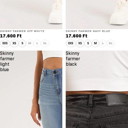
SKINNY FARMER OFF WHITE
SKINNY FARMER NAVY BLUE
17.600 Ft
17.600 Ft
XXS
XS
S
M
L
XL
XXS
XS
S
M
L
XL
Skinny
Skinny
farmer
farmer
light
black
blue