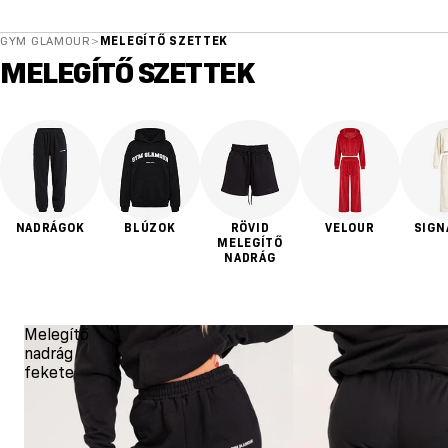
GYM GLAMOUR
>
MELEGÍTŐ SZETTEK
MELEGÍTŐ SZETTEK
NADRÁGOK
BLÚZOK
RÖVID
VELOUR
SIGN
MELEGÍTŐ
NADRÁG
Melegítő
nadrág
fekete