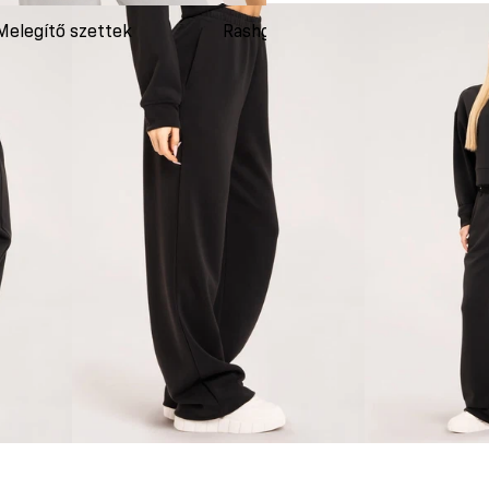
Melegítő szettek
Rashguardok
Ruh