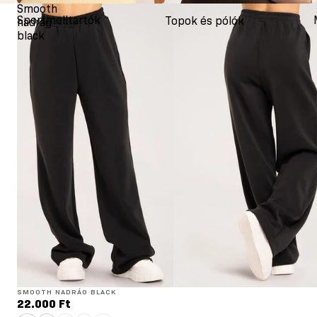
Smooth
Sportmelltartók
Topok és pólók
nadrág
black
SMOOTH NADRÁG BLACK
22.000 Ft