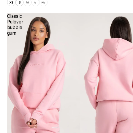
XS
S
M
L
XL
Classic
Pulóver
bubble
gum