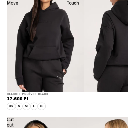
Move
Touch
CLASSIC PULÓVER BLACK
17.600 Ft
XS
S
M
L
XL
Cut
out