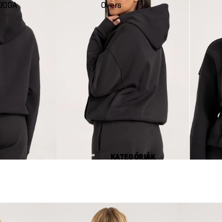
DODA
Oversize
Seco
KATEGÓRIÁK