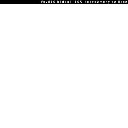
Vevő10 kóddal -10% kedvezmény az össz