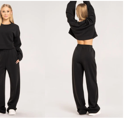
Overálok
ák
Szoknyák