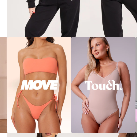
MELEGÍTŐ NADRÁG FEKETE
17.600 Ft
XS
S
M
L
Classic
Pulóver
black