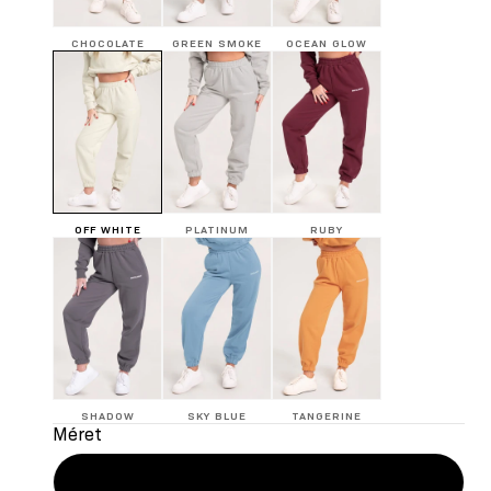
CHOCOLATE
GREEN SMOKE
OCEAN GLOW
OFF WHITE
PLATINUM
RUBY
SHADOW
SKY BLUE
TANGERINE
Méret
XS