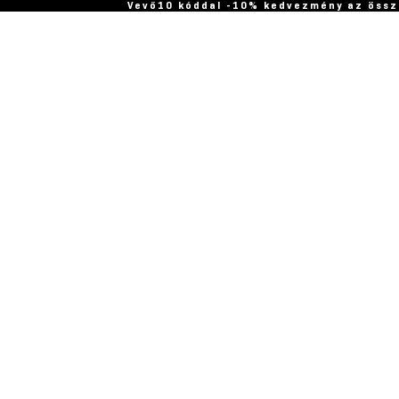
Vevő10 kóddal -10% kedvezmény az össz