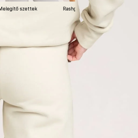
Melegítő szettek
Rashguardok
Ruh