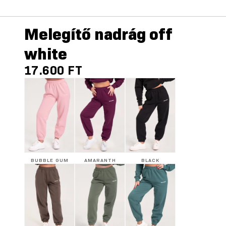
Melegítő nadrág off
white
17.600 FT
BUBBLE GUM
AMARANTH
BLACK