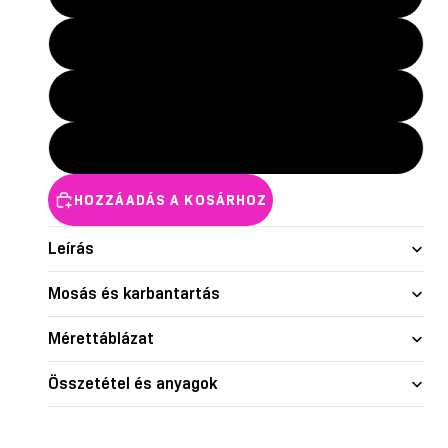
nd skin
Glow
Shape je
S
M
L
HOZZÁADÁS A KOSÁRHOZ
Leírás
Mosás és karbantartás
Mérettáblázat
Összetétel és anyagok