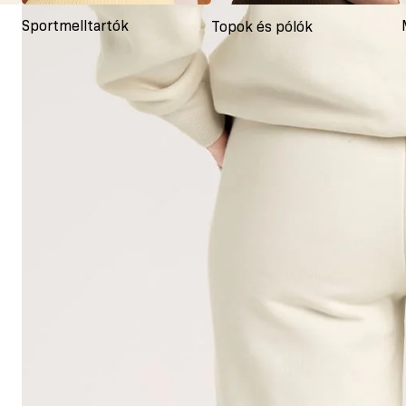
Sportmelltartók
Topok és pólók