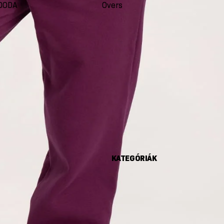
DODA
Oversize
Seco
KATEGÓRIÁK