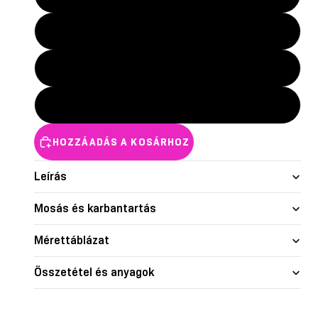
nd skin
Glow
Shape je
S
M
L
HOZZÁADÁS A KOSÁRHOZ
Leírás
Mosás és karbantartás
Mérettáblázat
Összetétel és anyagok