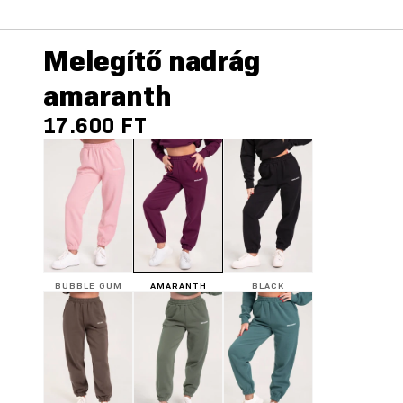
Melegítő nadrág
amaranth
17.600 FT
BUBBLE GUM
AMARANTH
BLACK