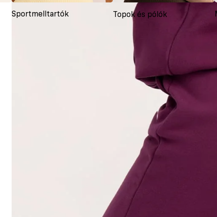
Sportmelltartók
Topok és pólók