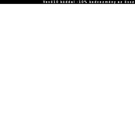
Vevő10 kóddal -10% kedvezmény az össz