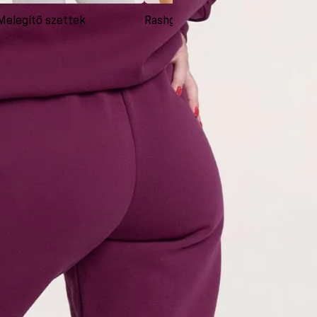
Melegítő szettek
Rashguardok
Ruh