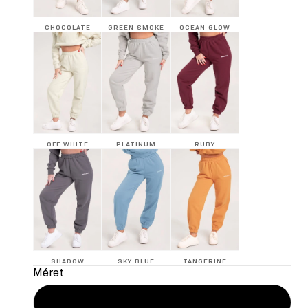
CHOCOLATE
GREEN SMOKE
OCEAN GLOW
OFF WHITE
PLATINUM
RUBY
SHADOW
SKY BLUE
TANGERINE
Méret
XS