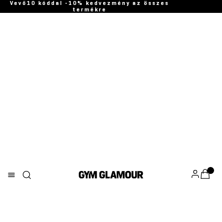
Vevő10 kóddal -10% kedvezmény az összes
termékre