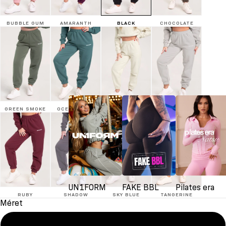
BUBBLE GUM
AMARANTH
BLACK
CHOCOLATE
GREEN SMOKE
OCEAN GLOW
OFF WHITE
PLATINUM
UN1FORM
FAKE BBL
Pilates era
RUBY
SHADOW
SKY BLUE
TANGERINE
Méret
XS