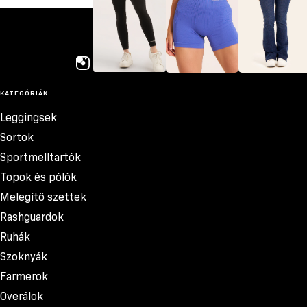
GYM GLAMOUR
Leggingsek
Sortok
Farmerok
KATEGÓRIÁK
Leggingsek
Sortok
Sportmelltartók
Topok és pólók
Melegítő szettek
Rashguardok
Ruhák
Szoknyák
Farmerok
Overálok