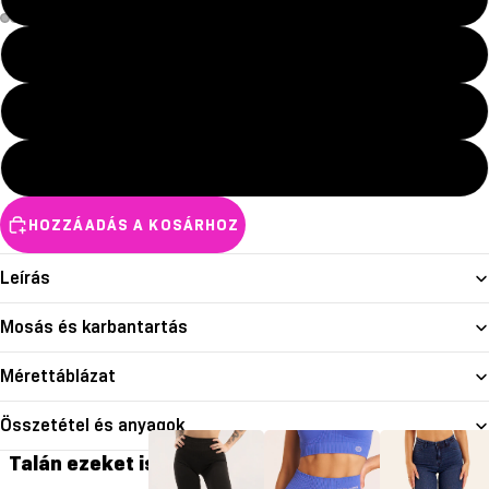
S
M
L
HOZZÁADÁS A KOSÁRHOZ
Leírás
Mosás és karbantartás
Mérettáblázat
Összetétel és anyagok
Talán ezeket is szereted