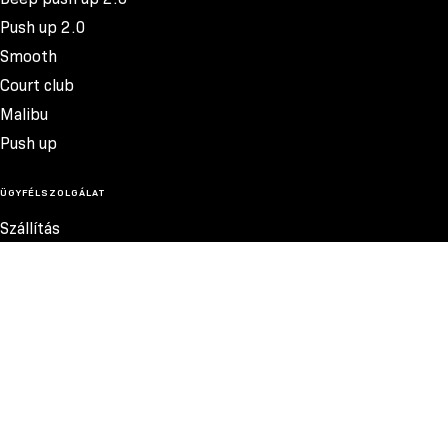
Push up 2.0
Smooth
Court club
Malibu
Push up
ÜGYFÉLSZOLGÁLAT
Szállítás
Termékvisszatérítés
Reklamációk
Méretek
17.600 FT
Szabályzat
Elérhetőség
Adatvédelmi szabályzat