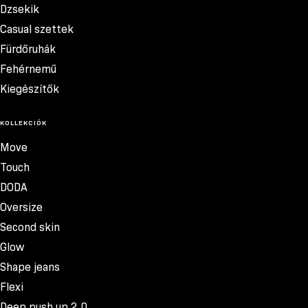
Dzsekik
Casual szettek
Fürdőruhák
Fehérnemű
Kiegészítők
KOLLEKCIÓK
Move
Touch
DODA
Oversize
Second skin
Glow
Shape jeans
Flexi
Deep push up 2.0