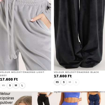
VELOUR MELEGÍTŐNADRÁG LIGHT
VELOUR MELEGÍTŐNADRÁG BLACK
GREY
17.600 Ft
17.600 Ft
XS
S
M
L
XS
S
M
L
Velour
Velour
cipzáras
cipzáras
pulóver
pulóver