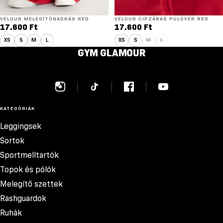
VELOUR MELEGÍTŐNADRÁG RED
VELOUR CIPZÁRAS PULÓVER RED
17.600 Ft
17.600 Ft
XS
S
M
L
XS
S
M
L
GYM GLAMOUR
KATEGÓRIÁK
Leggingsek
Sortok
Sportmelltartók
Topok és pólók
Melegítő szettek
Rashguardok
Ruhák