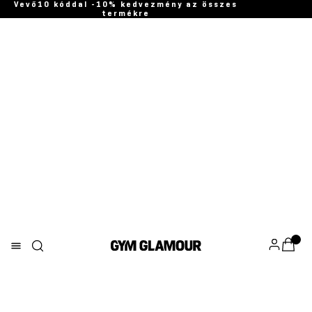
Vevő10 kóddal -10% kedvezmény az összes
termékre