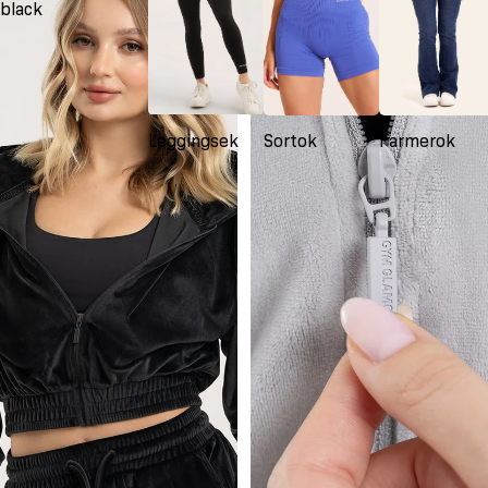
black
light
grey
Leggingsek
Sortok
Farmerok