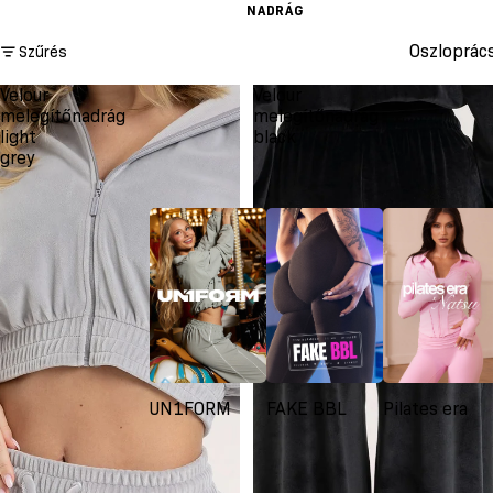
NADRÁG
Oszloprác
Szűrés
Velour
Velour
melegítőnadrág
melegítőnadrág
light
black
grey
UN1FORM
FAKE BBL
Pilates era