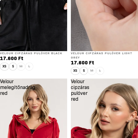
VELOUR CIPZÁRAS PULÓVER BLACK
VELOUR CIPZÁRAS PULÓVER LIGHT
17.600 Ft
GREY
17.600 Ft
XS
S
M
L
XS
S
M
L
Velour
Velour
melegítőnadrág
cipzáras
red
pulóver
red