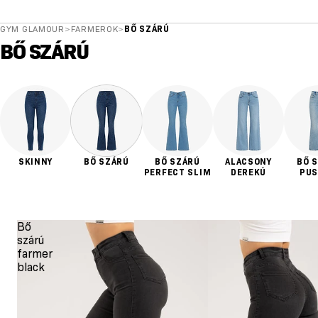
GYM GLAMOUR
>
FARMEROK
>
BŐ SZÁRÚ
BŐ SZÁRÚ
SKINNY
BŐ SZÁRÚ
BŐ SZÁRÚ
ALACSONY
BŐ 
PERFECT SLIM
DEREKÚ
PUS
Bő
szárú
farmer
black