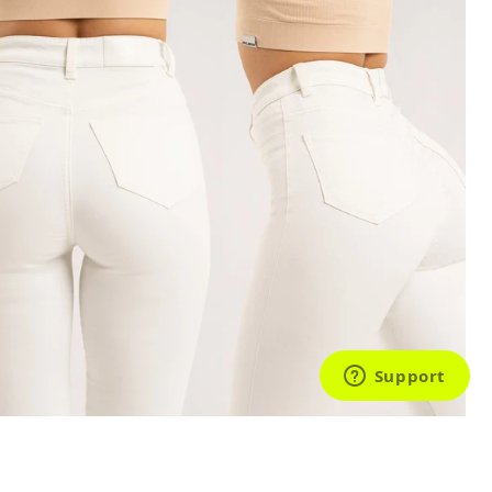
Overálok
ák
Szoknyák