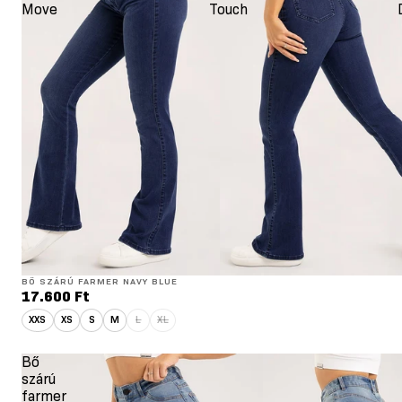
Move
Touch
BŐ SZÁRÚ FARMER NAVY BLUE
17.600 Ft
XXS
XS
S
M
L
XL
Bő
szárú
farmer