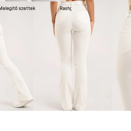
Melegítő szettek
Rashguardok
Ruh