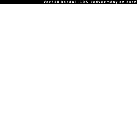
Vevő10 kóddal -10% kedvezmény az össz