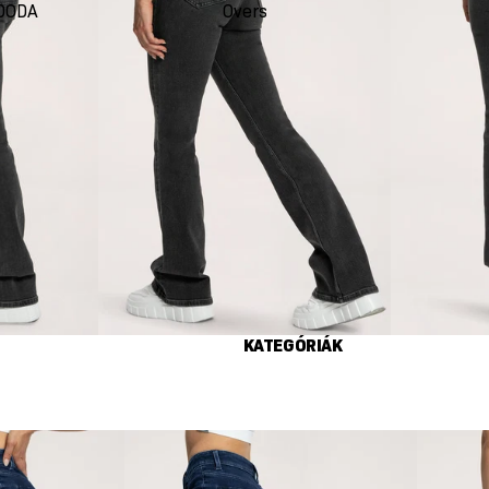
DODA
Oversize
Seco
KATEGÓRIÁK