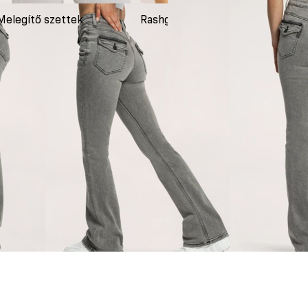
Melegítő szettek
Rashguardok
Ruh