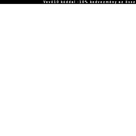
Vevő10 kóddal -10% kedvezmény az össz