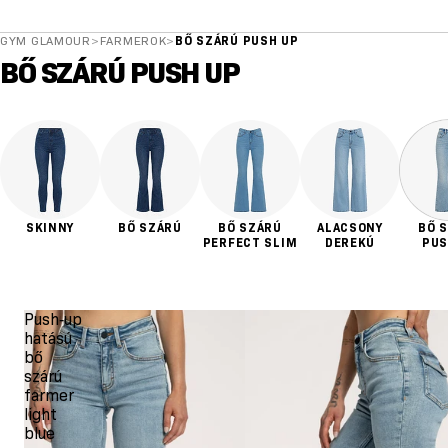
GYM GLAMOUR
>
FARMEROK
>
BŐ SZÁRÚ PUSH UP
BŐ SZÁRÚ PUSH UP
SKINNY
BŐ SZÁRÚ
BŐ SZÁRÚ
ALACSONY
BŐ 
PERFECT SLIM
DEREKÚ
PUS
Push‑up
hatású
bő
szárú
farmer
light
blue