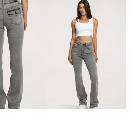
Overálok
ák
Szoknyák