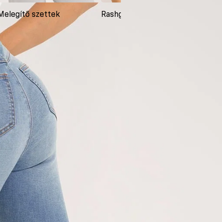
Melegítő szettek
Rashguardok
Ruh