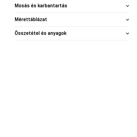
nd skin
Glow
Shape je
Mosás és karbantartás
Mérettáblázat
Összetétel és anyagok