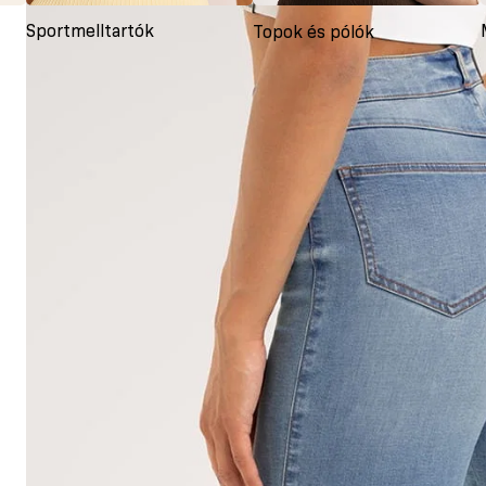
Sportmelltartók
Topok és pólók