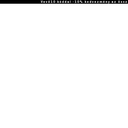
Vevő10 kóddal -10% kedvezmény az össz