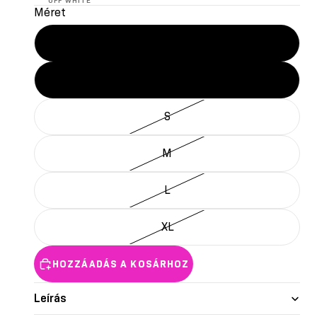
OFF WHITE
Méret
XXS
XS
S
M
L
XL
HOZZÁADÁS A KOSÁRHOZ
Leírás