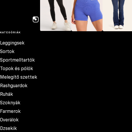
KATEGÓRIÁK
Leggingsek
Sortok
Farmerok
Leggingsek
Sortok
Sportmelltartók
Topok és pólók
Melegítő szettek
Rashguardok
Ruhák
Szoknyák
Farmerok
Overálok
Dzsekik