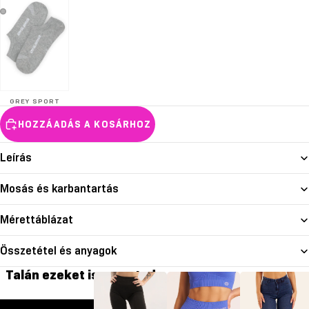
GREY SPORT
HOZZÁADÁS A KOSÁRHOZ
Leírás
Mosás és karbantartás
Mérettáblázat
Összetétel és anyagok
Talán ezeket is szereted
GYM GLAMOUR