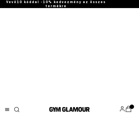
Vevő10 kóddal -10% kedvezmény az összes
termékre