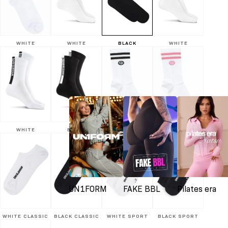
WHITE
WHITE
BLACK
WHITE
WHITE
BLACK
WHITE & BLACK
WHITE & PINK
UN1FORM
FAKE BBL
Pilates era
WHITE CLASSIC
BLACK CLASSIC
WHITE SPORT
BLACK SPORT