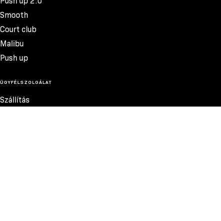
Push up 2.0
Smooth
Court club
Malibu
Push up
ÜGYFÉLSZOLGÁLAT
Szállítás
Termékvisszatérítés
Reklamációk
Méretek
4.400 FT
Szabályzat
Elérhetőség
Adatvédelmi szabályzat