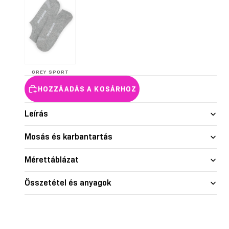
nd skin
Glow
Shape je
GREY SPORT
HOZZÁADÁS A KOSÁRHOZ
Leírás
Mosás és karbantartás
Mérettáblázat
Összetétel és anyagok