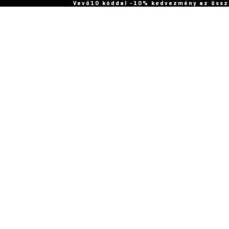
Vevő10 kóddal -10% kedvezmény az össz