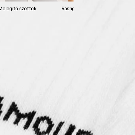
Melegítő szettek
Rashguardok
Ruh