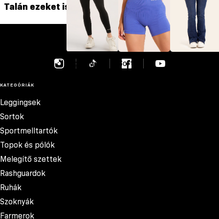
Talán ezeket is szereted
szása
GYM GLAMOUR
Leggingsek
Sortok
Farmerok
KATEGÓRIÁK
Leggingsek
Sortok
Sportmelltartók
Topok és pólók
Melegítő szettek
Rashguardok
Ruhák
Szoknyák
Farmerok