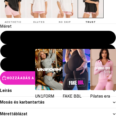
AESTHETIC
GLUTES
NO SKIP
TRUST
Méret
XXS/XS
S/M
L/XL
HOZZÁADÁS A KOSÁRHOZ
Leírás
UN1FORM
FAKE BBL
Pilates era
Mosás és karbantartás
Mérettáblázat