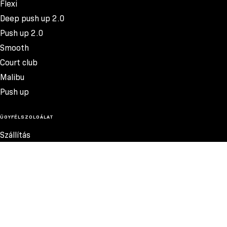
Flexi
Deep push up 2.0
Push up 2.0
Smooth
Court club
Malibu
Push up
ÜGYFÉLSZOLGÁLAT
Szállítás
Termékvisszatérítés
Reklamációk
Méretek
11.500 FT
Szabályzat
Elérhetőség
Adatvédelmi szabályzat