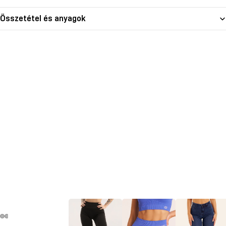
Összetétel és anyagok
deó