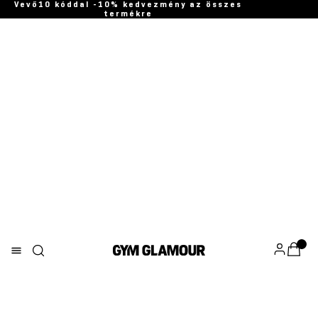
Vevő10 kóddal -10% kedvezmény az összes
termékre