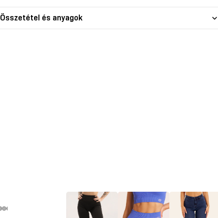
Összetétel és anyagok
deó