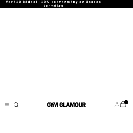
Vevő10 kóddal -10% kedvezmény az összes
termékre