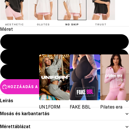
AESTHETIC
GLUTES
NO SKIP
TRUST
Méret
XXS/XS
S/M
L/XL
HOZZÁADÁS A KOSÁRHOZ
Leírás
UN1FORM
FAKE BBL
Pilates era
Mosás és karbantartás
Mérettáblázat