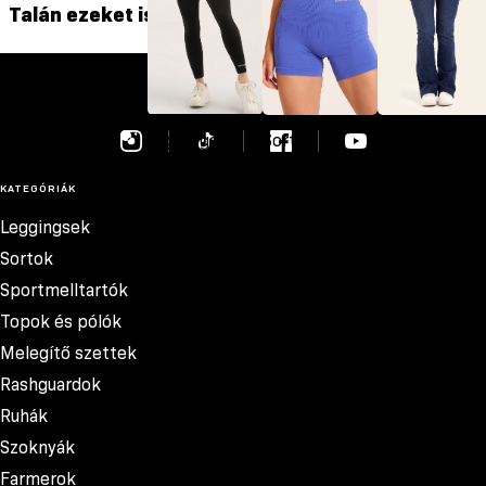
Talán ezeket is szereted
szása
GYM GLAMOUR
Leggingsek
Sortok
Farmerok
KATEGÓRIÁK
Leggingsek
Sortok
Sportmelltartók
Topok és pólók
Melegítő szettek
Rashguardok
Ruhák
Szoknyák
Farmerok