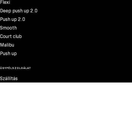
Flexi
Deep push up 2.0
Push up 2.0
Smooth
Court club
Malibu
Push up
ÜGYFÉLSZOLGÁLAT
Szállítás
Termékvisszatérítés
Reklamációk
Méretek
11.500 FT
Szabályzat
Elérhetőség
Adatvédelmi szabályzat