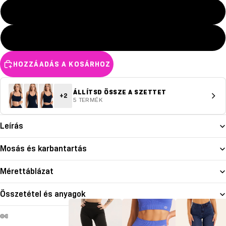
L
XL
HOZZÁADÁS A KOSÁRHOZ
ÁLLÍTSD ÖSSZE A SZETTET
+2
5 TERMÉK
Leírás
Mosás és karbantartás
Mérettáblázat
Összetétel és anyagok
deó