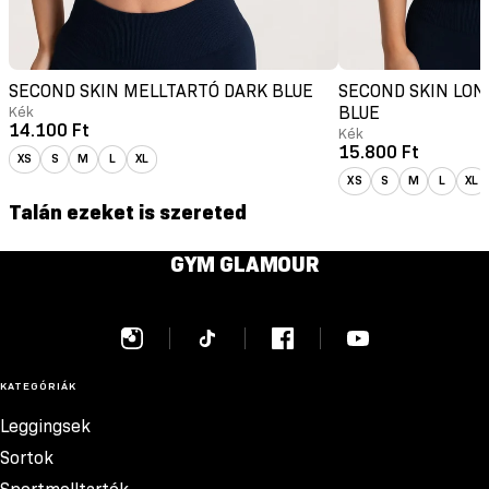
SECOND SKIN MELLTARTÓ DARK BLUE
SECOND SKIN LON
Kék
BLUE
14.100 Ft
Kék
15.800 Ft
XS
S
M
L
XL
XS
S
M
L
XL
Talán ezeket is szereted
GYM GLAMOUR
KATEGÓRIÁK
Leggingsek
Sortok