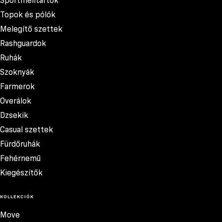
Sportmelltartók
Topok és pólók
Melegítő szettek
Rashguardok
Ruhák
Szoknyák
Farmerok
Overálok
Dzsekik
Casual szettek
Fürdőruhák
Fehérnemű
Kiegészítők
KOLLEKCIÓK
Move