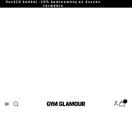
Vevő10 kóddal -10% kedvezmény az összes
termékre