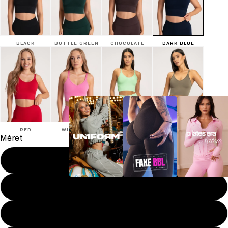
BLACK
BOTTLE GREEN
CHOCOLATE
DARK BLUE
RED
WILD PINK
MINT
NOUGAT
Méret
XS
S
UN1FORM
FAKE BBL
Pilates era
M