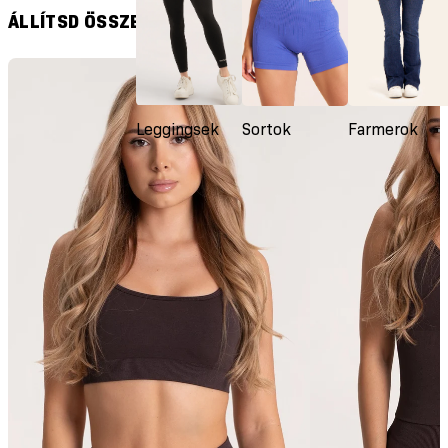
szása
ÁLLÍTSD ÖSSZE A SZETTET
Leggingsek
Sortok
Farmerok