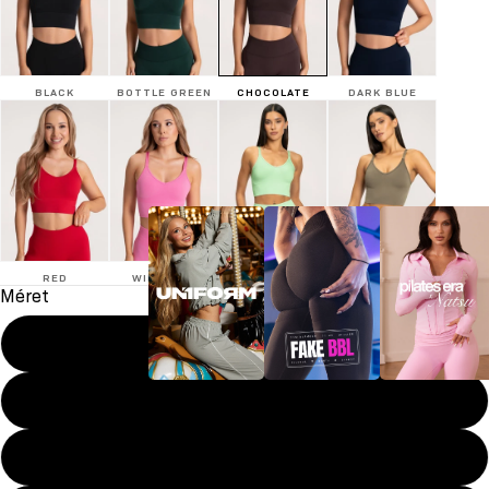
BLACK
BOTTLE GREEN
CHOCOLATE
DARK BLUE
RED
WILD PINK
MINT
NOUGAT
Méret
XS
S
UN1FORM
FAKE BBL
Pilates era
M