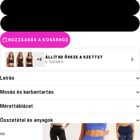
L
XL
HOZZÁADÁS A KOSÁRHOZ
ÁLLÍTSD ÖSSZE A SZETTET
+2
5 TERMÉK
Leírás
Mosás és karbantartás
Mérettáblázat
Összetétel és anyagok
deó