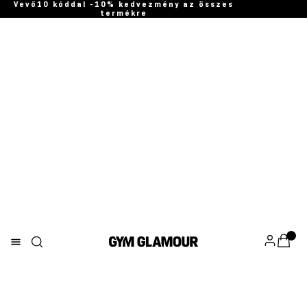
Vevő10 kóddal -10% kedvezmény az összes
termékre