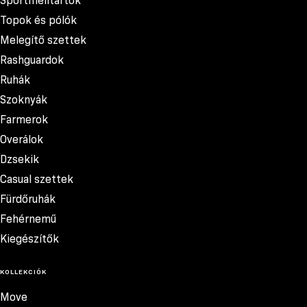
Sportmelltartók
Topok és pólók
Melegítő szettek
Rashguardok
Ruhák
Szoknyák
Farmerok
Overálok
Dzsekik
Casual szettek
Fürdőruhák
Fehérnemű
Kiegészítők
KOLLEKCIÓK
Move