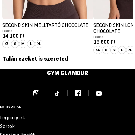
SECOND SKIN MELLTARTÓ CHOCOLATE
SECOND SKIN LON
Barna
CHOCOLATE
14.100 Ft
Barna
15.800 Ft
XS
S
M
L
XL
XS
S
M
L
XL
Talán ezeket is szereted
GYM GLAMOUR
KATEGÓRIÁK
Leggingsek
Sortok