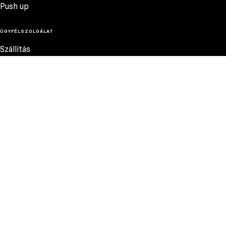
Push up
ÜGYFÉLSZOLGÁLAT
Szállítás
Termékvisszatérítés
Reklamációk
Méretek
Szabályzat
Elérhetőség
Adatvédelmi szabályzat
MEGBÍZHATÓ FIZETÉSI MÓDOK