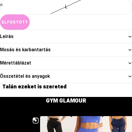
L
ELFOGYOTT
Leírás
Mosás és karbantartás
Mérettáblázat
Összetétel és anyagok
Talán ezeket is szereted
GYM GLAMOUR