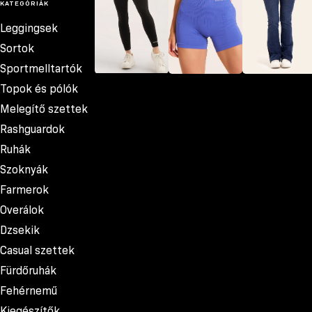
KATEGÓRIÁK
Leggingsek
Sortok
Sportmelltartók
Topok és pólók
Leggingsek
Sortok
Farmerok
Melegítő szettek
Rashguardok
Ruhák
Szoknyák
Farmerok
Overálok
Dzsekik
Casual szettek
Fürdőruhák
Fehérnemű
Kiegészítők