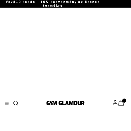
Vevő10 kóddal -10% kedvezmény az összes
termékre