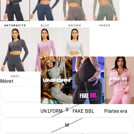
ANTHRACITE
BLUE
BROWN
GREEN
GREY
PINK
WHITE
Méret
XS
S
UN1FORM
FAKE BBL
Pilates era
M