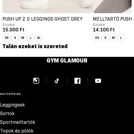
PUSH UP 2.0 LEGGINGS GHOST GREY
MELLTARTÓ PUSH 
Szürke
Szürke
15.000 Ft
14.100 Ft
XS
S
M
L
XL
XS
S
M
L
Talán ezeket is szereted
GYM GLAMOUR
KATEGÓRIÁK
Leggingsek
Sortok
Sportmelltartók
Topok és pólók