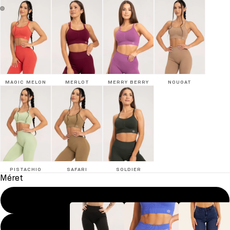
MAGIC MELON
MERLOT
MERRY BERRY
NOUGAT
PISTACHIO
SAFARI
SOLDIER
Méret
XS
S