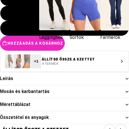
M
L
Leggingsek
Sortok
Farmerok
HOZZÁADÁS A KOSÁRHOZ
ÁLLÍTSD ÖSSZE A SZETTET
+1
4 TERMÉK
Leírás
Mosás és karbantartás
Mérettáblázat
Összetétel és anyagok