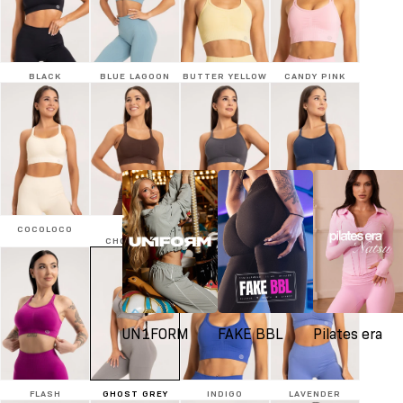
BLACK
BLUE LAGOON
BUTTER YELLOW
CANDY PINK
COCOLOCO
DARK
SILVER
DENIM
CHOCOLATE
UN1FORM
FAKE BBL
Pilates era
FLASH
GHOST GREY
INDIGO
LAVENDER