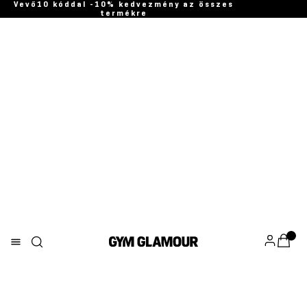
Vevő10 kóddal -10% kedvezmény az összes
termékre