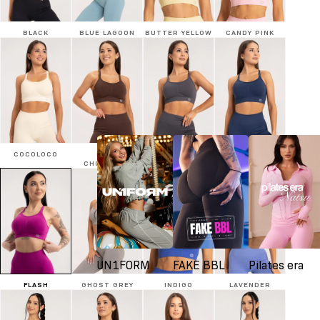
BLACK
BLUE LAGOON
BUTTER YELLOW
CANDY PINK
COCOLOCO
DARK
SILVER
DENIM
CHOCOLATE
UN1FORM
FAKE BBL
Pilates era
FLASH
GHOST GREY
INDIGO
LAVENDER