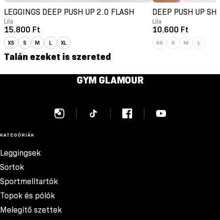
LEGGINGS DEEP PUSH UP 2.0 FLASH
DEEP PUSH UP SH
Lila
Lila
15.800 Ft
10.600 Ft
XS
S
M
L
XL
XS
S
M
L
Talán ezeket is szereted
GYM GLAMOUR
KATEGÓRIÁK
Leggingsek
Sortok
Sportmelltartók
Topok és pólók
Melegítő szettek