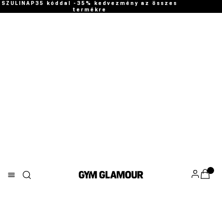
SZULINAP35 kóddal -35% kedvezmény az összes
termékre