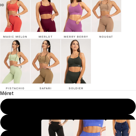
MAGIC MELON
MERLOT
MERRY BERRY
NOUGAT
PISTACHIO
SAFARI
SOLDIER
Méret
XS
S