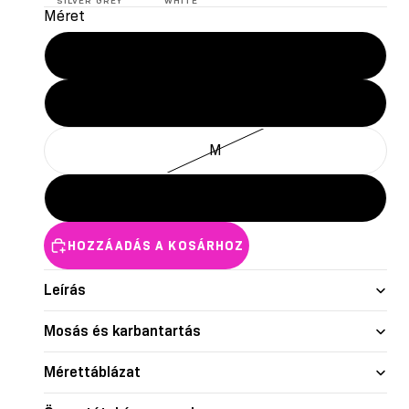
SILVER GREY
WHITE
Méret
XS
S
M
L
HOZZÁADÁS A KOSÁRHOZ
Leírás
Mosás és karbantartás
Mérettáblázat