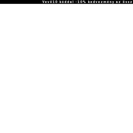
Vevő10 kóddal -10% kedvezmény az össz