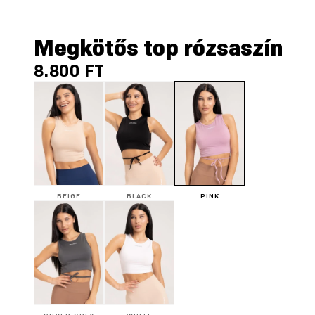
Megkötős top rózsaszín
8.800 FT
BEIGE
BLACK
PINK