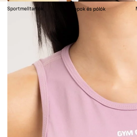
Sportmelltartók
Topok és pólók