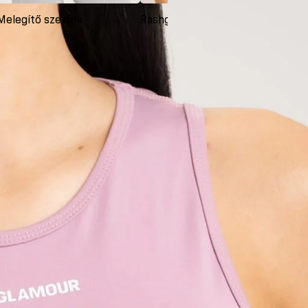
Melegítő szettek
Rashguardok
Ruh