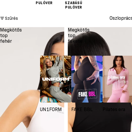
PULÓVER
SZABÁSÚ
PULÓVER
Oszloprác
Szűrés
Megkötős
Megkötős
top
top
fehér
fekete
UN1FORM
FAKE BBL
Pilates era