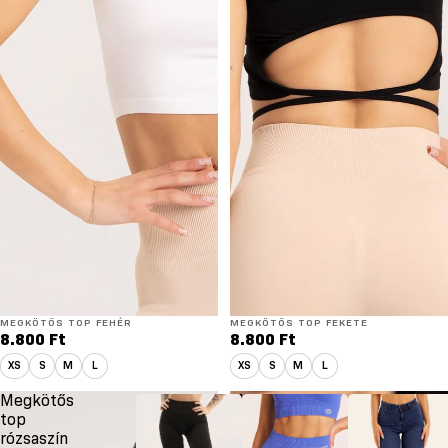
MEGKÖTŐS TOP FEHÉR
MEGKÖTŐS TOP FEKETE
8.800 Ft
8.800 Ft
XS
S
M
L
XS
S
M
L
Megkötős
Megkötős
top
top
rózsaszín
ezüstszürke