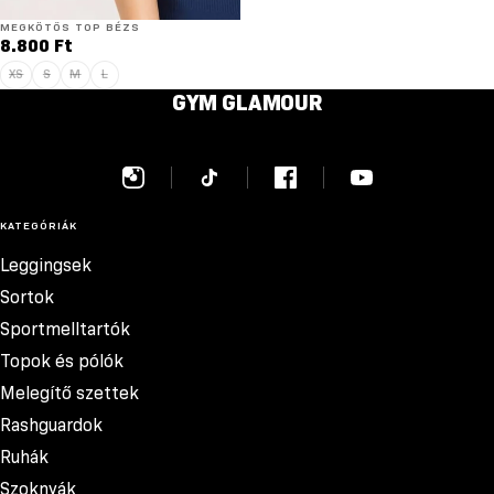
Elfogyott
MEGKÖTŐS TOP BÉZS
8.800 Ft
XS
S
M
L
GYM GLAMOUR
KATEGÓRIÁK
Leggingsek
Sortok
Sportmelltartók
Topok és pólók
Melegítő szettek
Rashguardok
Ruhák
Szoknyák