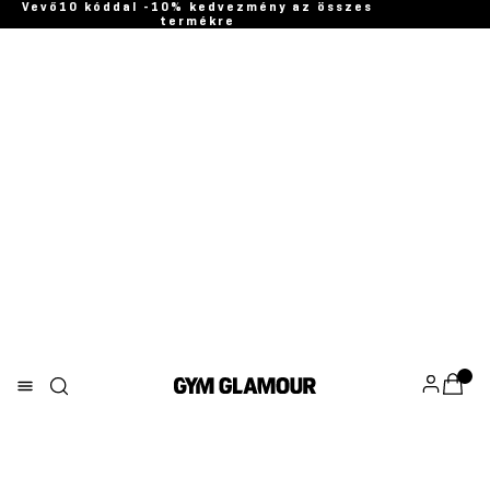
Vevő10 kóddal -10% kedvezmény az összes
termékre