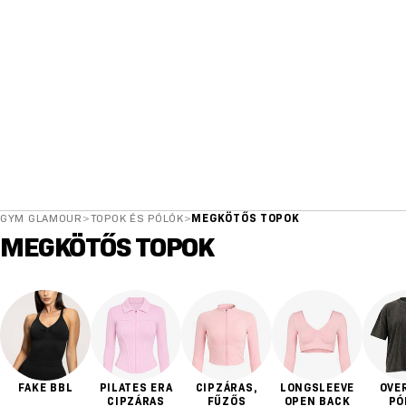
GYM GLAMOUR
>
TOPOK ÉS PÓLÓK
>
MEGKÖTŐS TOPOK
MEGKÖTŐS TOPOK
FAKE BBL
PILATES ERA
CIPZÁRAS,
LONGSLEEVE
OVE
CIPZÁRAS
FŰZŐS
OPEN BACK
PÓ