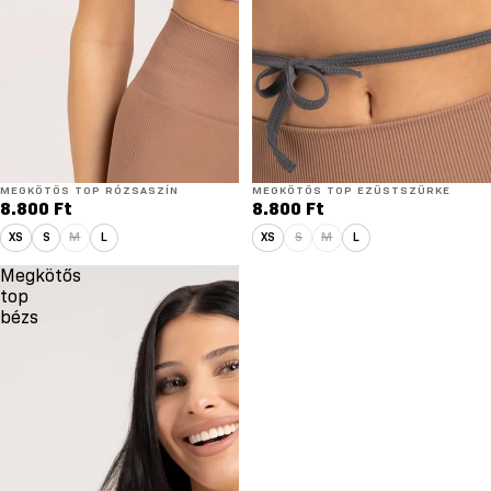
MEGKÖTŐS TOP RÓZSASZÍN
MEGKÖTŐS TOP EZÜSTSZÜRKE
8.800 Ft
8.800 Ft
XS
S
M
L
XS
S
M
L
Megkötős
top
bézs