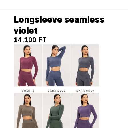
Longsleeve seamless
violet
14.100 FT
CHERRY
DARK BLUE
DARK GREY