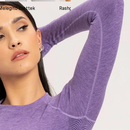
Melegítő szettek
Rashguardok
Ruh