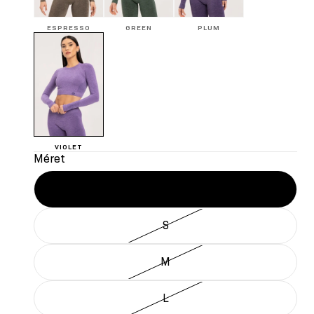
ESPRESSO
GREEN
PLUM
VIOLET
Méret
XS
S
M
L