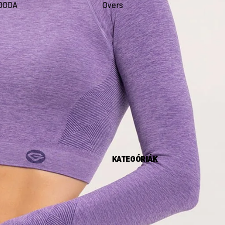
DODA
Oversize
Seco
KATEGÓRIÁK