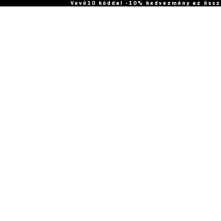
Vevő10 kóddal -10% kedvezmény az össz