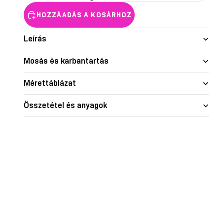
nd skin
Glow
Shape je
HOZZÁADÁS A KOSÁRHOZ
Leírás
Mosás és karbantartás
Mérettáblázat
Összetétel és anyagok