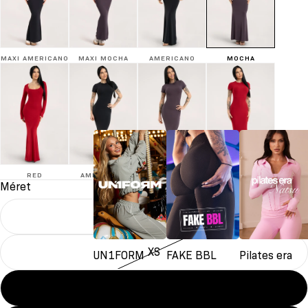
MAXI AMERICANO
MAXI MOCHA
AMERICANO
MOCHA
RED
AMERICANO
MOCHA
RED
Méret
XXS
XS
UN1FORM
FAKE BBL
Pilates era
S