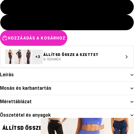
M
L
HOZZÁADÁS A KOSÁRHOZ
ÁLLÍTSD ÖSSZE A SZETTET
+3
6 TERMÉK
Leírás
Mosás és karbantartás
Mérettáblázat
Összetétel és anyagok
ÁLLÍTSD ÖSSZE A SZETTET