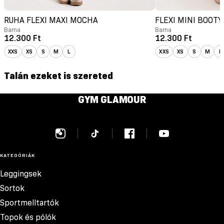
RUHA FLEXI MAXI MOCHA
FLEXI MINI BOOT
Barna
Barna
12.300 Ft
12.300 Ft
XXS
XS
S
M
L
XXS
XS
S
M
L
Talán ezeket is szereted
GYM GLAMOUR
KATEGÓRIÁK
Leggingsek
Sortok
Sportmelltartók
Topok és pólók