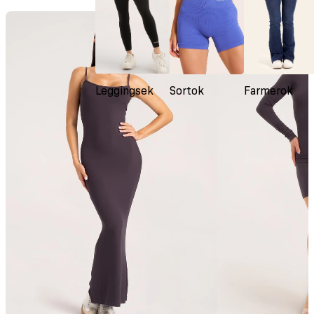
Leggingsek
Sortok
Farmerok