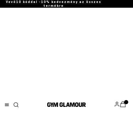
Vevő10 kóddal -10% kedvezmény az összes
termékre