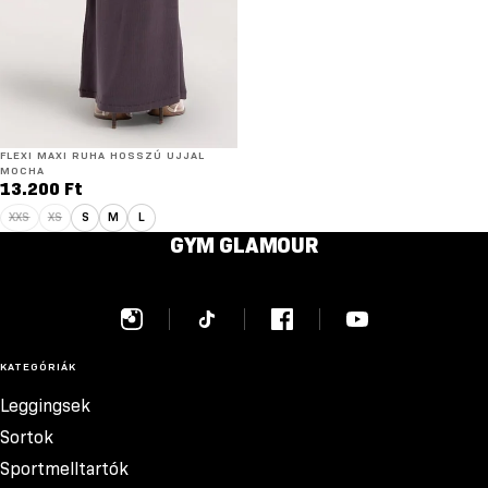
FLEXI MAXI RUHA HOSSZÚ UJJAL
MOCHA
13.200 Ft
XXS
XS
S
M
L
GYM GLAMOUR
KATEGÓRIÁK
Leggingsek
Sortok
Sportmelltartók