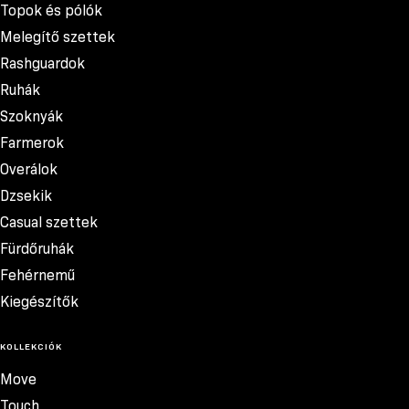
Topok és pólók
Melegítő szettek
Rashguardok
Ruhák
Szoknyák
Farmerok
Overálok
Dzsekik
Casual szettek
Fürdőruhák
Fehérnemű
Kiegészítők
KOLLEKCIÓK
Move
Touch