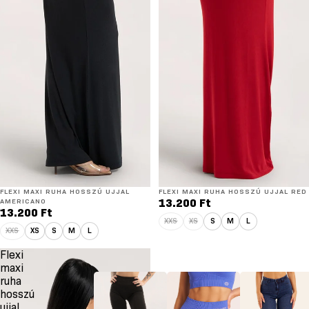
FLEXI MAXI RUHA HOSSZÚ UJJAL
FLEXI MAXI RUHA HOSSZÚ UJJAL RED
AMERICANO
13.200 Ft
13.200 Ft
XXS
XS
S
M
L
XXS
XS
S
M
L
Flexi
maxi
ruha
hosszú
ujjal