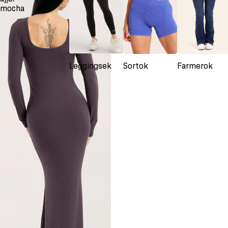
mocha
Leggingsek
Sortok
Farmerok