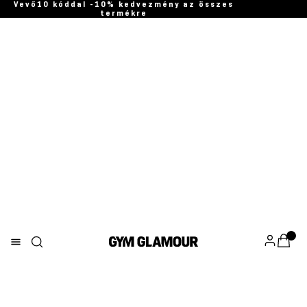
Vevő10 kóddal -10% kedvezmény az összes
termékre