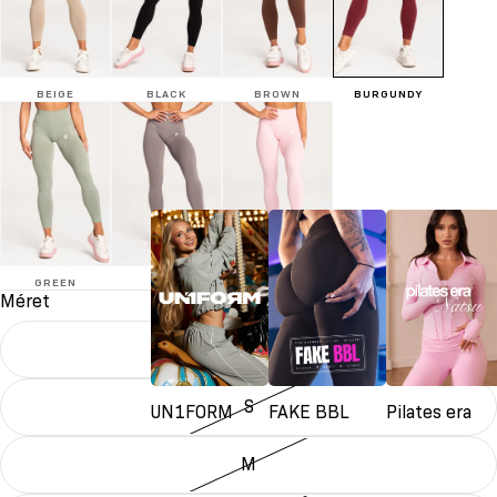
BEIGE
BLACK
BROWN
BURGUNDY
GREEN
GREY
PINK
Méret
XS
S
UN1FORM
FAKE BBL
Pilates era
M