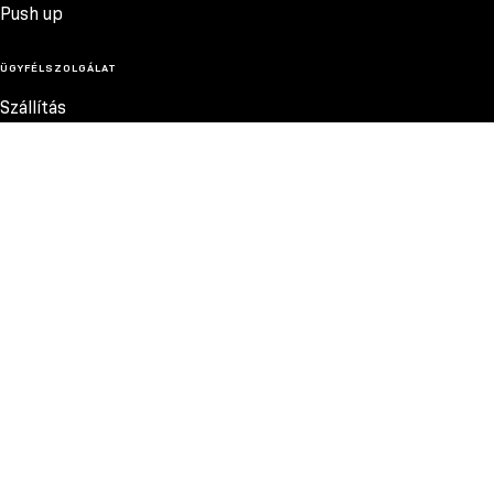
Push up
ÜGYFÉLSZOLGÁLAT
Szállítás
Termékvisszatérítés
Reklamációk
Méretek
Szabályzat
Elérhetőség
Adatvédelmi szabályzat
MEGBÍZHATÓ FIZETÉSI MÓDOK