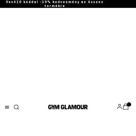
Vevő10 kóddal -10% kedvezmény az összes
termékre