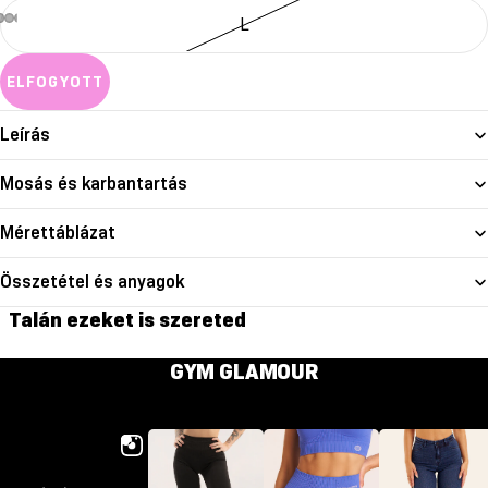
L
ELFOGYOTT
Leírás
Mosás és karbantartás
Mérettáblázat
Összetétel és anyagok
Talán ezeket is szereted
GYM GLAMOUR