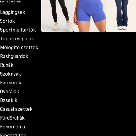
KATEGÓRIÁK
Leggingsek
Sortok
Sportmelltartók
Topok és pólók
Leggingsek
Sortok
Farmerok
Melegítő szettek
Rashguardok
Ruhák
Szoknyák
Farmerok
Overálok
Dzsekik
Casual szettek
Fürdőruhák
Fehérnemű
Kiegészítők