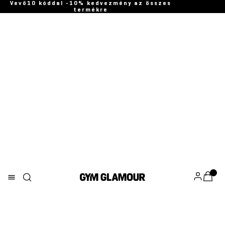
Vevő10 kóddal -10% kedvezmény az összes
termékre