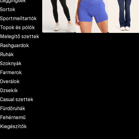
Leggingsek
Sortok
Sportmelltartók
Topok és pólók
Melegítő szettek
Leggingsek
Sortok
Farmerok
Rashguardok
Ruhák
Szoknyák
Farmerok
Overálok
Dzsekik
Casual szettek
Fürdőruhák
Fehérnemű
Kiegészítők