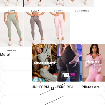
BEIGE
BLACK
BROWN
BURGUNDY
GREEN
GREY
PINK
Méret
XS
S
UN1FORM
FAKE BBL
Pilates era
M
L