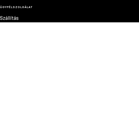
ÜGYFÉLSZOLGÁLAT
Szállítás
Termékvisszatérítés
Reklamációk
Méretek
Szabályzat
Elérhetőség
Adatvédelmi szabályzat
MEGBÍZHATÓ FIZETÉSI MÓDOK
© 2026 GYM GLAMOUR