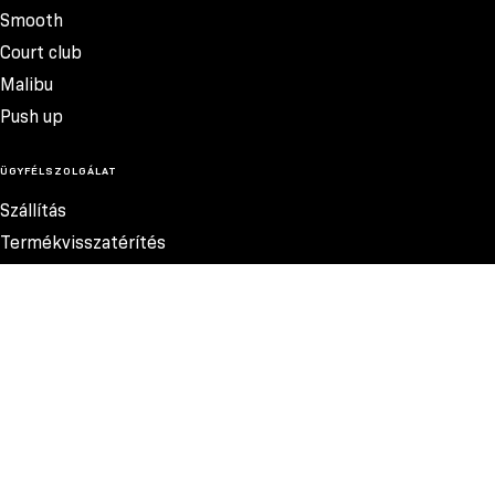
Smooth
Court club
Malibu
Push up
ÜGYFÉLSZOLGÁLAT
Szállítás
Termékvisszatérítés
Reklamációk
Méretek
Szabályzat
Elérhetőség
Adatvédelmi szabályzat
MEGBÍZHATÓ FIZETÉSI MÓDOK