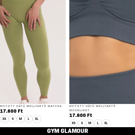
NYITOTT HÁTÚ MELLTARTÓ MATCHA
NYITOTT HÁTÚ MELLTARTÓ
17.600 Ft
MOONLIGHT
17.600 Ft
XS
S
M
L
XL
XS
S
M
L
XL
GYM GLAMOUR