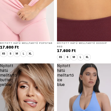
NYITOTT HÁTÚ MELLTARTÓ POPSTAR
NYITOTT HÁTÚ MELLTARTÓ GOSSIP
17.600 Ft
RED
17.600 Ft
XS
S
M
L
XL
XS
S
M
L
XL
Nyitott
Nyitott
hátú
hátú
melltartó
melltartó
butter
ice
yellow
blue