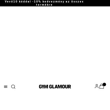
Vevő10 kóddal -10% kedvezmény az összes
termékre