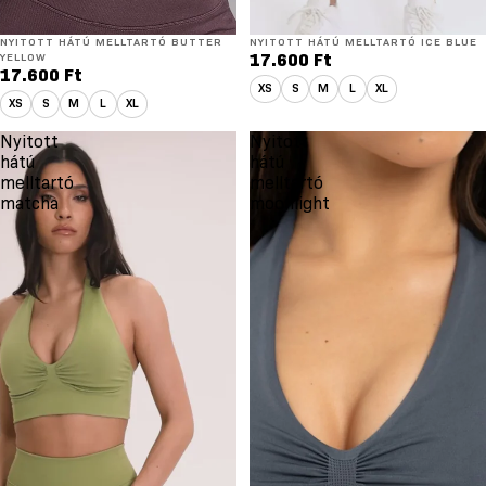
NYITOTT HÁTÚ MELLTARTÓ BUTTER
NYITOTT HÁTÚ MELLTARTÓ ICE BLUE
YELLOW
17.600 Ft
17.600 Ft
XS
S
M
L
XL
XS
S
M
L
XL
Nyitott
Nyitott
hátú
hátú
melltartó
melltartó
matcha
moonlight