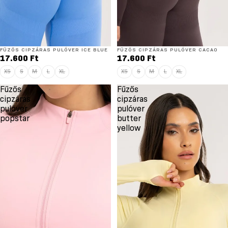
Elfogyott
FŰZŐS CIPZÁRAS PULÓVER ICE BLUE
Elfogyott
FŰZŐS CIPZÁRAS PULÓVER CACAO
17.600 Ft
17.600 Ft
XS
S
M
L
XL
XS
S
M
L
XL
Fűzős
Fűzős
cipzáras
cipzáras
pulóver
pulóver
popstar
butter
yellow