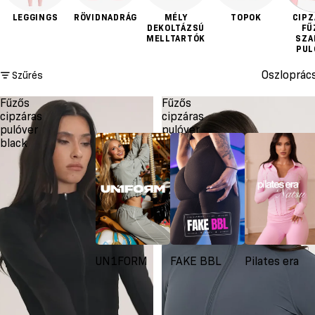
LEGGINGS
RÖVIDNADRÁG
MÉLY
TOPOK
CIPZ
DEKOLTÁZSÚ
FŰ
MELLTARTÓK
SZA
PUL
Oszloprác
Szűrés
Fűzős
Fűzős
cipzáras
cipzáras
pulóver
pulóver
black
moonlight
UN1FORM
FAKE BBL
Pilates era