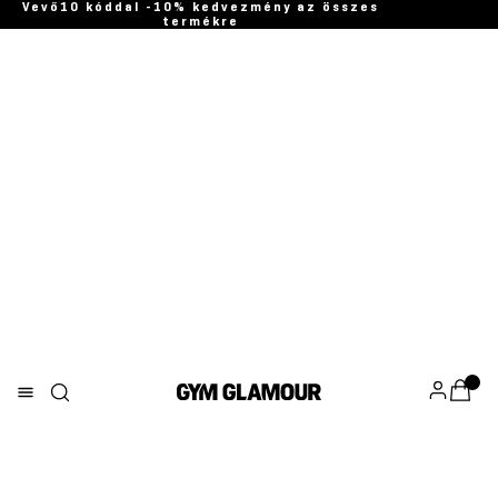
Vevő10 kóddal -10% kedvezmény az összes
termékre