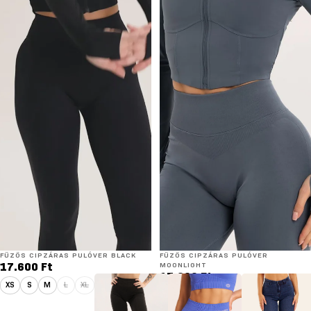
FŰZŐS CIPZÁRAS PULÓVER BLACK
FŰZŐS CIPZÁRAS PULÓVER
17.600 Ft
MOONLIGHT
17.600 Ft
XS
S
M
L
XL
XS
S
M
L
XL