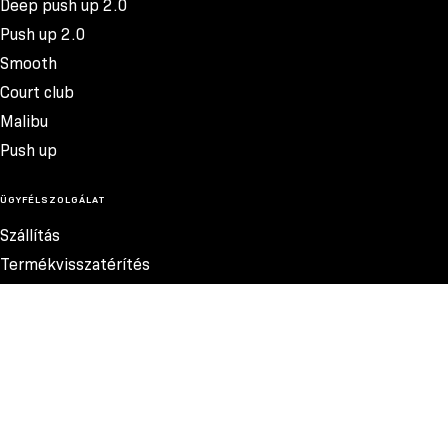
Deep push up 2.0
Push up 2.0
Smooth
Court club
Malibu
Push up
ÜGYFÉLSZOLGÁLAT
Szállítás
Termékvisszatérítés
Reklamációk
Méretek
Szabályzat
Elérhetőség
Adatvédelmi szabályzat