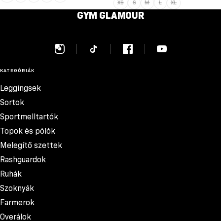
XS
S
M
L
XL
GYM GLAMOUR
KATEGÓRIÁK
Leggingsek
Sortok
Sportmelltartók
Topok és pólók
Melegítő szettek
Rashguardok
Ruhák
Szoknyák
Farmerok
Overálok