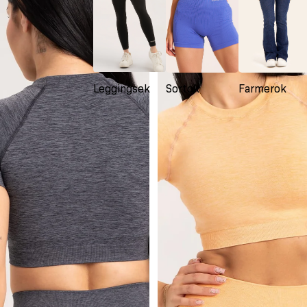
Leggingsek
Sortok
Farmerok