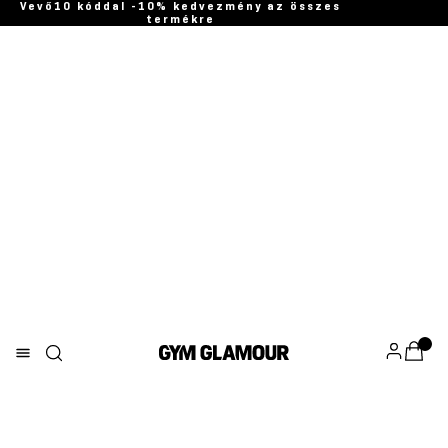
Vevő10 kóddal -10% kedvezmény az összes
termékre