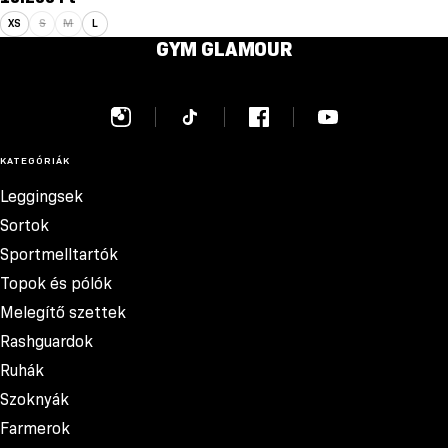
XS
S
M
L
GYM GLAMOUR
KATEGÓRIÁK
Leggingsek
Sortok
Sportmelltartók
Topok és pólók
Melegítő szettek
Rashguardok
Ruhák
Szoknyák
Farmerok