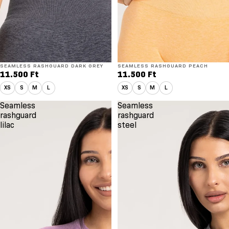
SEAMLESS RASHGUARD DARK GREY
SEAMLESS RASHGUARD PEACH
11.500 Ft
11.500 Ft
XS
S
M
L
XS
S
M
L
Seamless
Seamless
rashguard
rashguard
lilac
steel