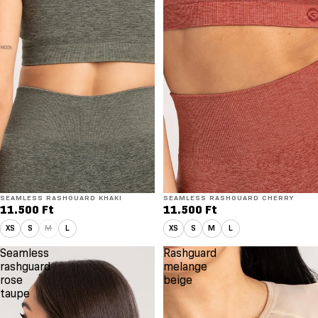
SEAMLESS RASHGUARD KHAKI
SEAMLESS RASHGUARD CHERRY
11.500 Ft
11.500 Ft
XS
S
M
L
XS
S
M
L
Seamless
Rashguard
rashguard
melange
rose
beige
taupe