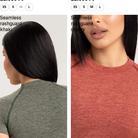
XS
S
M
L
XS
S
M
L
Seamless
Seamless
rashguard
rashguard
khaki
cherry