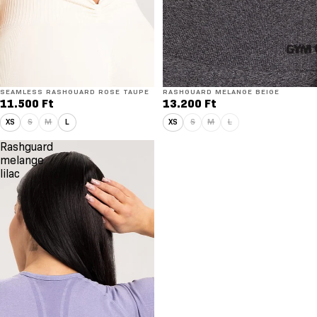
SEAMLESS RASHGUARD ROSE TAUPE
RASHGUARD MELANGE BEIGE
11.500 Ft
13.200 Ft
XS
S
M
L
XS
S
M
L
Rashguard
melange
lilac