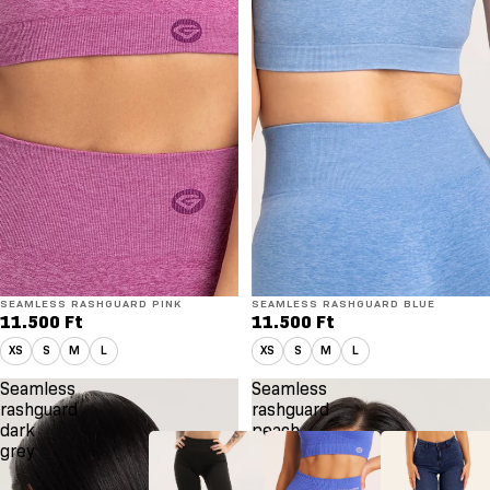
SEAMLESS RASHGUARD PINK
SEAMLESS RASHGUARD BLUE
11.500 Ft
11.500 Ft
XS
S
M
L
XS
S
M
L
Seamless
Seamless
rashguard
rashguard
dark
peach
grey