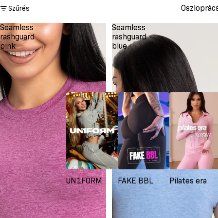
Oszloprác
Szűrés
Seamless
Seamless
rashguard
rashguard
pink
blue
UN1FORM
FAKE BBL
Pilates era