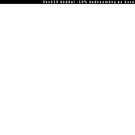
Vevő10 kóddal -10% kedvezmény az össz