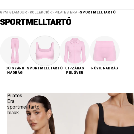
GYM GLAMOUR
>
KOLLEKCIÓK
>
PILATES ERA
>
SPORTMELLTARTÓ
SPORTMELLTARTÓ
BŐ SZÁRÚ
SPORTMELLTARTÓ
CIPZÁRAS
RÖVIDNADRÁG
NADRÁG
PULÓVER
Pilates
Era
sportmelltartó
black