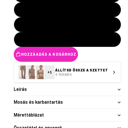
M
L
XL
HOZZÁADÁS A KOSÁRHOZ
ÁLLÍTSD ÖSSZE A SZETTET
+1
4 TERMÉK
Leírás
Mosás és karbantartás
Mérettáblázat
Összetétel és anyagok