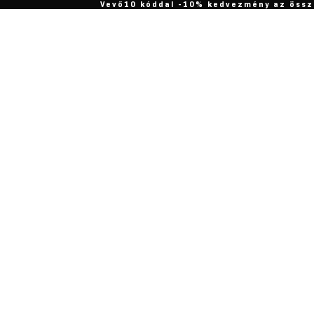
Vevő10 kóddal -10% kedvezmény az össz