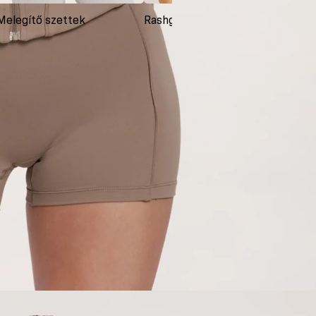
Melegítő szettek
Rashguardok
Ruh