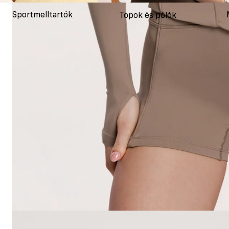
Sportmelltartók
Topok és pólók