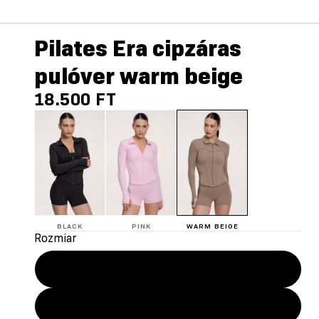
Pilates Era cipzáras
pulóver warm beige
18.500 FT
BLACK
PINK
WARM BEIGE
Rozmiar
XS
S