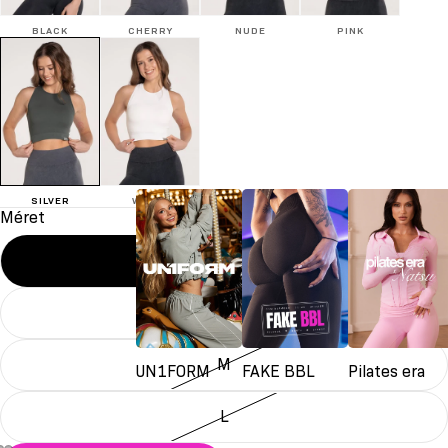
BLACK
CHERRY
NUDE
PINK
SILVER
WHITE
Méret
XS
S
M
UN1FORM
FAKE BBL
Pilates era
L