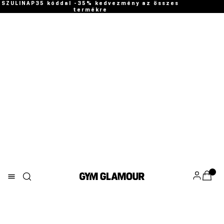
SZULINAP35 kóddal -35% kedvezmény az összes
termékre