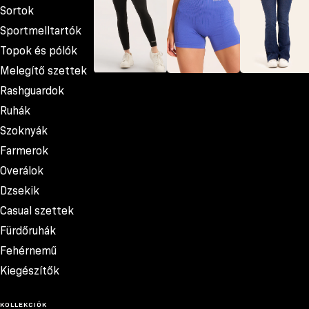
Sortok
Sportmelltartók
Topok és pólók
Melegítő szettek
Leggingsek
Sortok
Farmerok
Rashguardok
Ruhák
Szoknyák
Farmerok
Overálok
Dzsekik
Casual szettek
Fürdőruhák
Fehérnemű
Kiegészítők
KOLLEKCIÓK