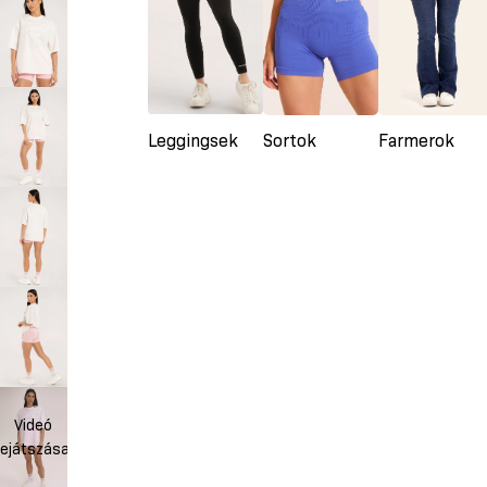
Leggingsek
Sortok
Farmerok
Videó
lejátszása