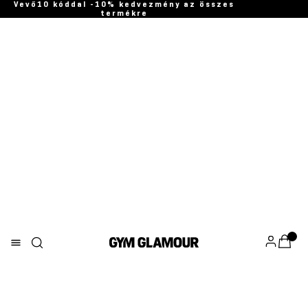
Vevő10 kóddal -10% kedvezmény az összes
termékre