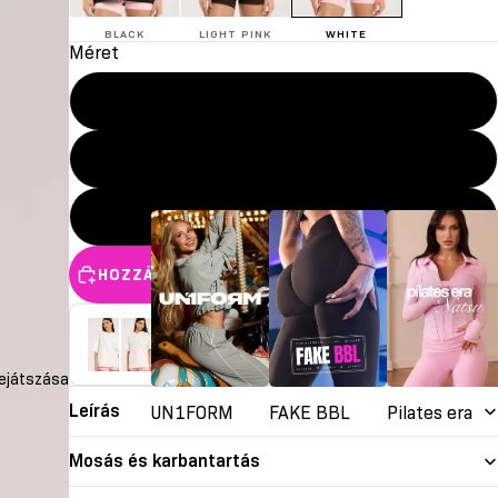
BLACK
LIGHT PINK
WHITE
Méret
XXS/XS
S/M
L/XL
HOZZÁADÁS A KOSÁRHOZ
ÁLLÍTSD ÖSSZE A SZETTET
2 TERMÉK
lejátszása
Leírás
UN1FORM
FAKE BBL
Pilates era
Mosás és karbantartás