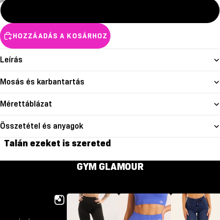
XL
HOZZÁADÁS A KOSÁRHOZ
Leírás
Mosás és karbantartás
Mérettáblázat
Összetétel és anyagok
Talán ezeket is szereted
GYM GLAMOUR