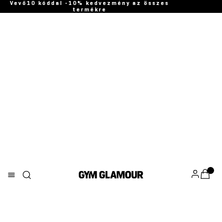
Vevő10 kóddal -10% kedvezmény az összes
termékre