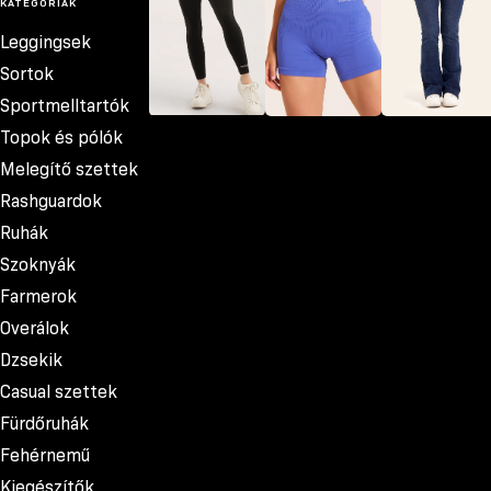
KATEGÓRIÁK
Leggingsek
Sortok
Sportmelltartók
Topok és pólók
Leggingsek
Sortok
Farmerok
Melegítő szettek
Rashguardok
Ruhák
Szoknyák
Farmerok
Overálok
Dzsekik
Casual szettek
Fürdőruhák
Fehérnemű
Kiegészítők