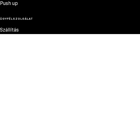
Push up
ÜGYFÉLSZOLGÁLAT
Szállítás
Termékvisszatérítés
Reklamációk
Méretek
6.200 FT
Szabályzat
Elérhetőség
Adatvédelmi szabályzat
MEGBÍZHATÓ FIZETÉSI MÓDOK