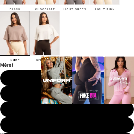
BLACK
CHOCOLATE
LIGHT GREEN
LIGHT PINK
NUDE
OFF WHITE
Méret
XS
S
M
UN1FORM
FAKE BBL
Pilates era
L