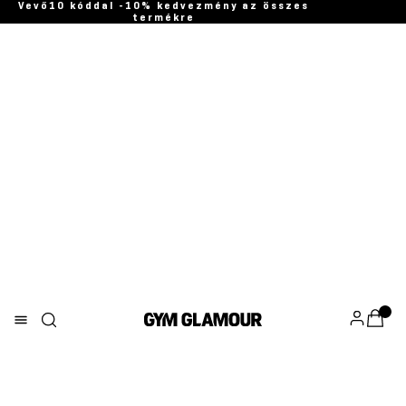
Vevő10 kóddal -10% kedvezmény az összes
termékre