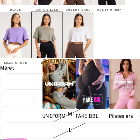
BLACK
DARK SILVER
DESERT SAND
DUSTY GREEN
LILAC CRUSH
SAFARI
WHITE
Méret
XS
S
M
UN1FORM
FAKE BBL
Pilates era
L