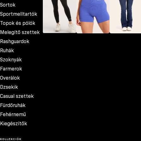
Sortok
Sportmelltartók
Topok és pólók
Melegítő szettek
Leggingsek
Sortok
Farmerok
Rashguardok
Ruhák
Szoknyák
Farmerok
Overálok
Dzsekik
Casual szettek
Fürdőruhák
Fehérnemű
Kiegészítők
KOLLEKCIÓK