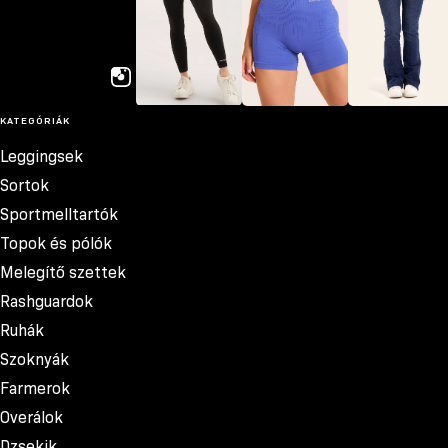
GYM GLAMOUR
KATEGÓRIÁK
Leggingsek
Sortok
Farmerok
Leggingsek
Sortok
Sportmelltartók
Topok és pólók
Melegítő szettek
Rashguardok
Ruhák
Szoknyák
Farmerok
Overálok
Dzsekik