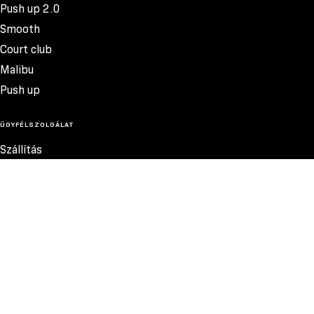
Push up 2.0
Smooth
Court club
Malibu
Push up
ÜGYFÉLSZOLGÁLAT
Szállítás
Termékvisszatérítés
Reklamációk
Méretek
8.800 FT
Szabályzat
Elérhetőség
Adatvédelmi szabályzat