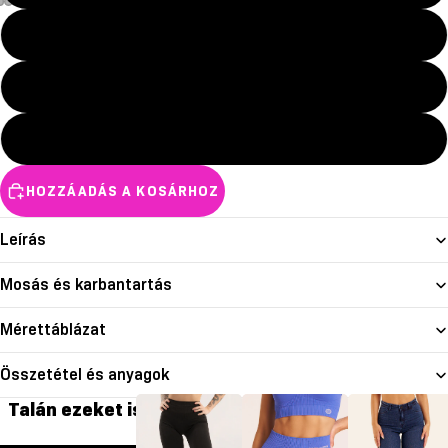
S
M
L
HOZZÁADÁS A KOSÁRHOZ
Leírás
Mosás és karbantartás
Mérettáblázat
Összetétel és anyagok
Talán ezeket is szereted