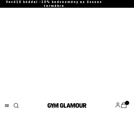
Vevő10 kóddal -10% kedvezmény az összes
termékre