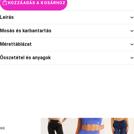
HOZZÁADÁS A KOSÁRHOZ
Leírás
Mosás és karbantartás
Mérettáblázat
Összetétel és anyagok
deó