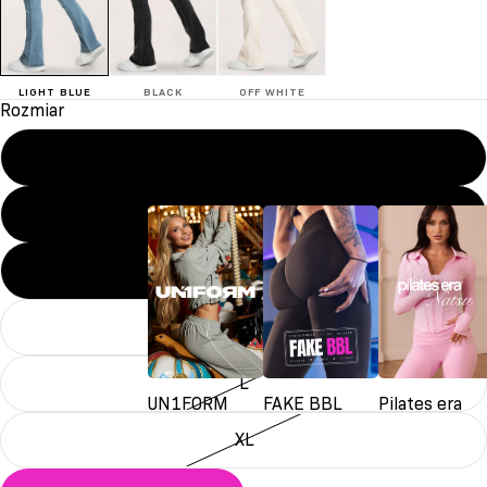
LIGHT BLUE
BLACK
OFF WHITE
Rozmiar
XXS
XS
S
M
L
UN1FORM
FAKE BBL
Pilates era
XL