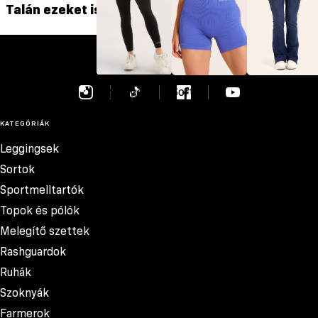
Talán ezeket is szereted
szása
GYM GLAMOUR
Leggingsek
Sortok
Farmerok
KATEGÓRIÁK
Leggingsek
Sortok
Sportmelltartók
Topok és pólók
Melegítő szettek
Rashguardok
Ruhák
Szoknyák
Farmerok