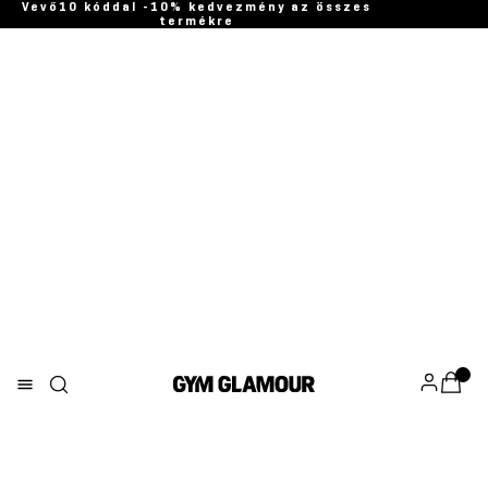
Vevő10 kóddal -10% kedvezmény az összes
termékre