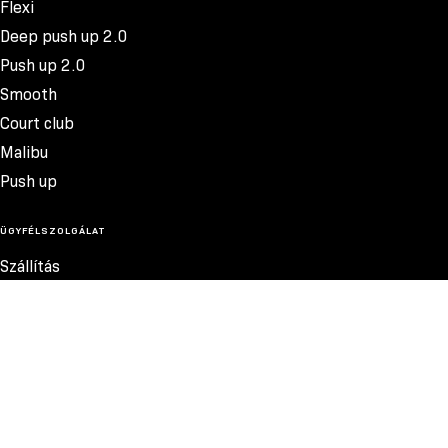
Flexi
Deep push up 2.0
Push up 2.0
Smooth
Court club
Malibu
Push up
ÜGYFÉLSZOLGÁLAT
Szállítás
Termékvisszatérítés
Reklamációk
Méretek
19.300 FT
Szabályzat
Elérhetőség
Adatvédelmi szabályzat