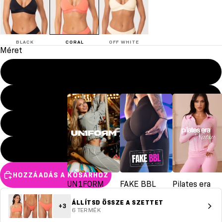
BLACK
CORAL
OFF WHITE
Méret
XS
S
M
L
HOZZÁADÁS A KOSÁRHOZ
UN1FORM
FAKE BBL
Pilates era
ÁLLÍTSD ÖSSZE A SZETTET
+3
6 TERMÉK