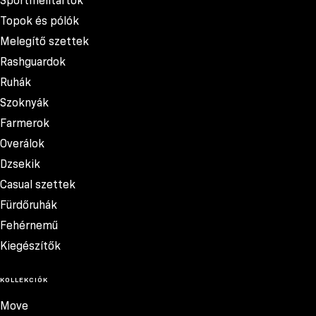
Sportmelltartók
Topok és pólók
Melegítő szettek
Rashguardok
Ruhák
Szoknyák
Farmerok
Overálok
Dzsekik
Casual szettek
Fürdőruhák
Fehérnemű
Kiegészítők
KOLLEKCIÓK
Move