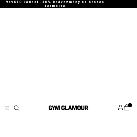
Vevő10 kóddal -10% kedvezmény az összes
termékre