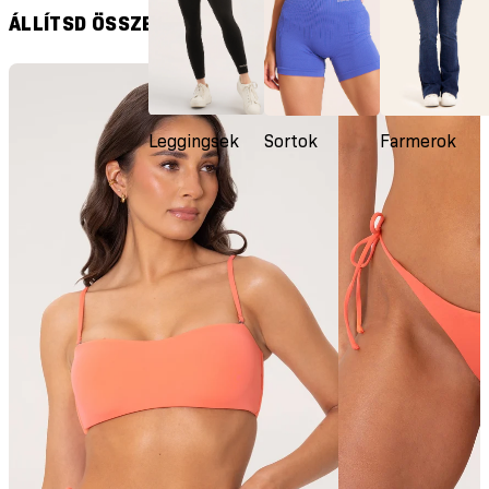
szása
ÁLLÍTSD ÖSSZE A SZETTET
Leggingsek
Sortok
Farmerok