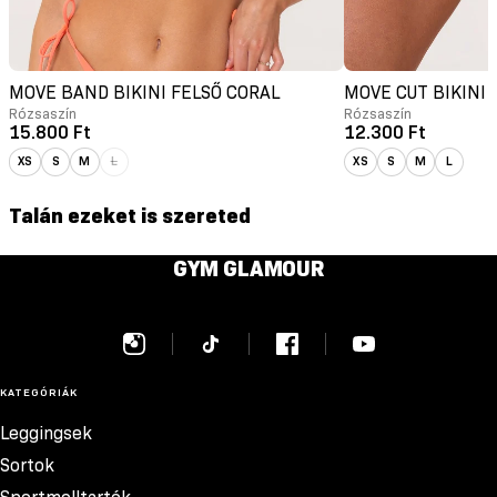
MOVE BAND BIKINI FELSŐ CORAL
MOVE CUT BIKINI 
Rózsaszín
Rózsaszín
15.800 Ft
12.300 Ft
XS
S
M
L
XS
S
M
L
Talán ezeket is szereted
GYM GLAMOUR
KATEGÓRIÁK
Leggingsek
Sortok