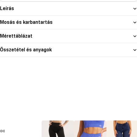
Leírás
Mosás és karbantartás
Mérettáblázat
Összetétel és anyagok
deó