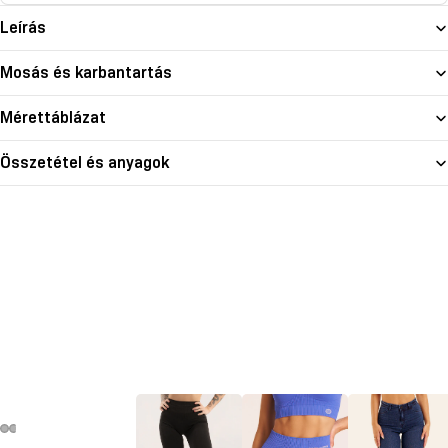
Leírás
Mosás és karbantartás
Mérettáblázat
Összetétel és anyagok
deó