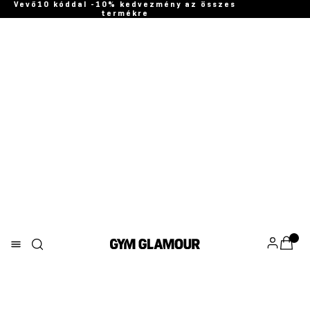
Vevő10 kóddal -10% kedvezmény az összes
termékre