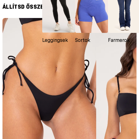
szása
ÁLLÍTSD ÖSSZE A SZETTET
Leggingsek
Sortok
Farmerok