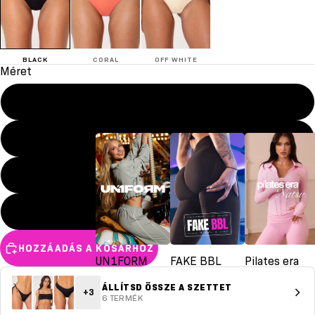
BLACK
CORAL
OFF WHITE
Méret
XS
S
M
L
HOZZÁADÁS A KOSÁRHOZ
UN1FORM
FAKE BBL
Pilates era
ÁLLÍTSD ÖSSZE A SZETTET
+3
6 TERMÉK