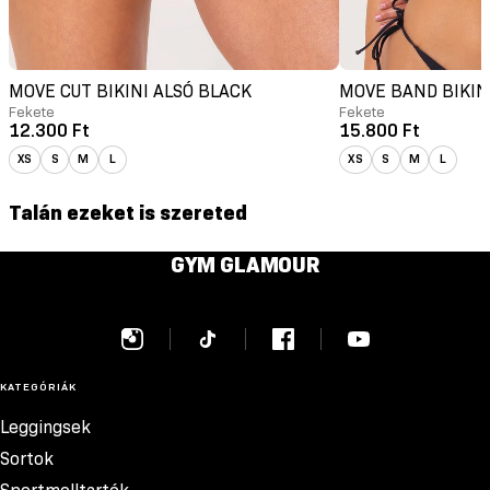
MOVE CUT BIKINI ALSÓ BLACK
MOVE BAND BIKIN
Fekete
Fekete
12.300 Ft
15.800 Ft
XS
S
M
L
XS
S
M
L
Talán ezeket is szereted
GYM GLAMOUR
KATEGÓRIÁK
Leggingsek
Sortok