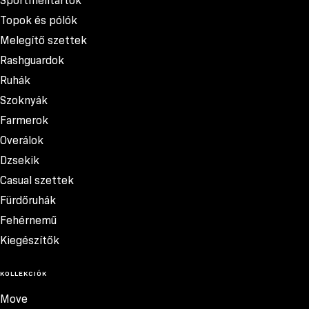
Sportmelltartók
Topok és pólók
Melegítő szettek
Rashguardok
Ruhák
Szoknyák
Farmerok
Overálok
Dzsekik
Casual szettek
Fürdőruhák
Fehérnemű
Kiegészítők
KOLLEKCIÓK
Move