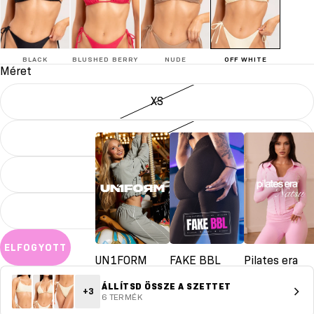
BLACK
BLUSHED BERRY
NUDE
OFF WHITE
Méret
XS
S
M
L
ELFOGYOTT
UN1FORM
FAKE BBL
Pilates era
ÁLLÍTSD ÖSSZE A SZETTET
+3
6 TERMÉK