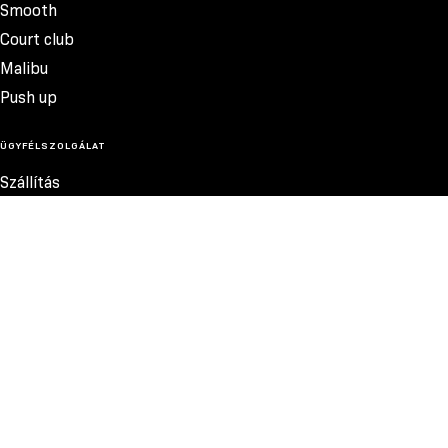
Smooth
Court club
Malibu
Push up
ÜGYFÉLSZOLGÁLAT
Szállítás
Termékvisszatérítés
Reklamációk
Méretek
Szabályzat
Elérhetőség
Adatvédelmi szabályzat
MEGBÍZHATÓ FIZETÉSI MÓDOK