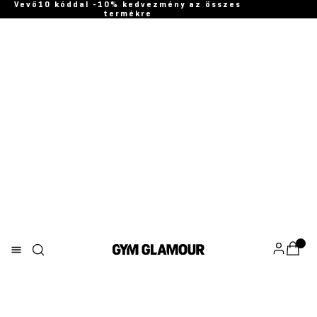
Vevő10 kóddal -10% kedvezmény az összes
termékre