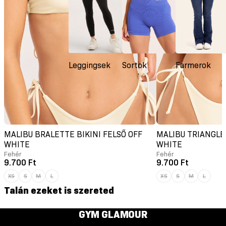
Leggingsek
Sortok
Farmerok
MALIBU BRALETTE BIKINI FELSŐ OFF
MALIBU TRIANGLE 
WHITE
WHITE
Fehér
Fehér
9.700 Ft
9.700 Ft
XS
S
M
L
XS
S
M
L
Talán ezeket is szereted
GYM GLAMOUR