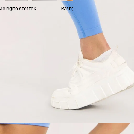
Melegítő szettek
Rashguardok
Ruh