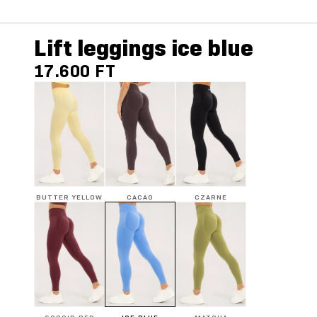
Lift leggings ice blue
17.600 FT
BUTTER YELLOW
CACAO
CZARNE