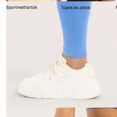
Sportmelltartók
Topok és pólók