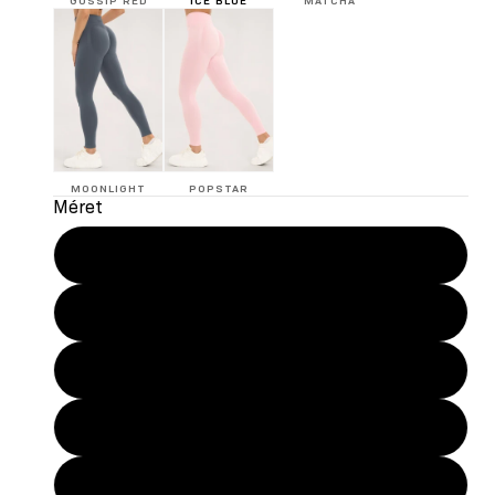
GOSSIP RED
ICE BLUE
MATCHA
Videó lejátsz
MOONLIGHT
POPSTAR
Méret
XS
S
M
L
XL