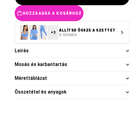
nd skin
Glow
Shape je
HOZZÁADÁS A KOSÁRHOZ
ÁLLÍTSD ÖSSZE A SZETTET
+3
6 TERMÉK
Leírás
Mosás és karbantartás
Mérettáblázat
Összetétel és anyagok