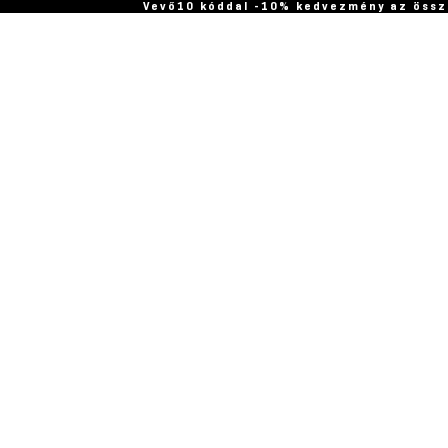
Vevő10 kóddal -10% kedvezmény az össz