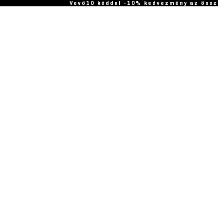
Vevő10 kóddal -10% kedvezmény az össz