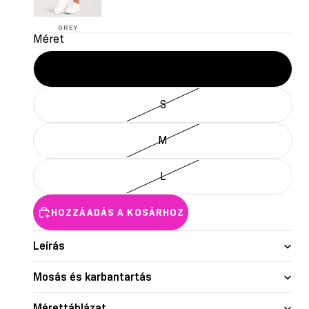
GREY
Méret
XS
S
M
L
HOZZÁADÁS A KOSÁRHOZ
Leírás
Mosás és karbantartás
Mérettáblázat