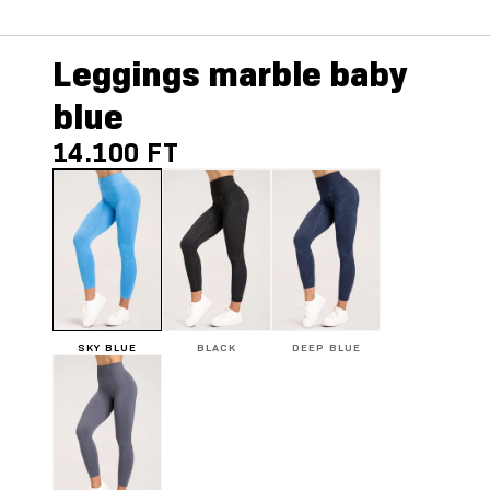
Leggings marble baby
blue
14.100 FT
SKY BLUE
BLACK
DEEP BLUE