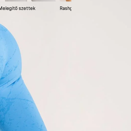
Melegítő szettek
Rashguardok
Ruh