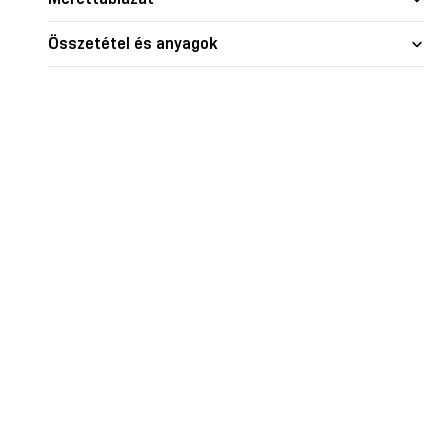
nd skin
Glow
Shape je
Összetétel és anyagok