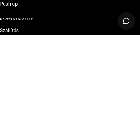
Push up
ÜGYFÉLSZOLGÁLAT
Szállítás
Termékvisszatérítés
Reklamációk
Méretek
13.200 FT
Szabályzat
Elérhetőség
Adatvédelmi szabályzat
MEGBÍZHATÓ FIZETÉSI MÓDOK