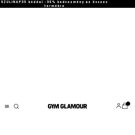
SZULINAP35 kóddal -35% kedvezmény az összes
termékre