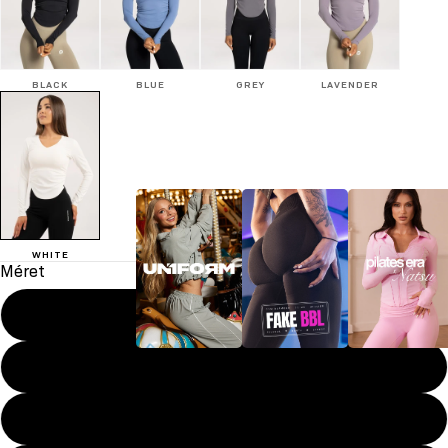
BLACK
BLUE
GREY
LAVENDER
WHITE
Méret
XS
S
UN1FORM
FAKE BBL
Pilates era
M