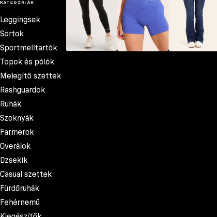
KATEGÓRIÁK
Leggingsek
Sortok
Sportmelltartók
Topok és pólók
Leggingsek
Sortok
Farmerok
Melegítő szettek
Rashguardok
Ruhák
Szoknyák
Farmerok
Overálok
Dzsekik
Casual szettek
Fürdőruhák
Fehérnemű
Kiegészítők