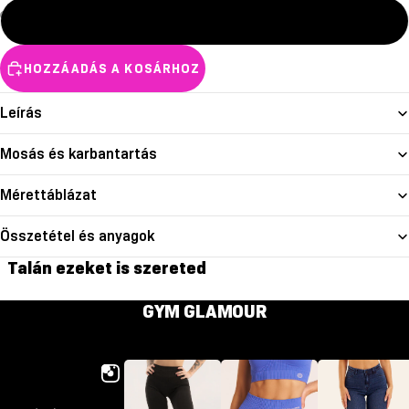
L
HOZZÁADÁS A KOSÁRHOZ
Leírás
Mosás és karbantartás
Mérettáblázat
Összetétel és anyagok
Talán ezeket is szereted
GYM GLAMOUR