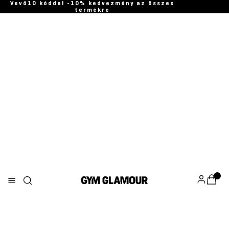
Vevő10 kóddal -10% kedvezmény az összes
termékre