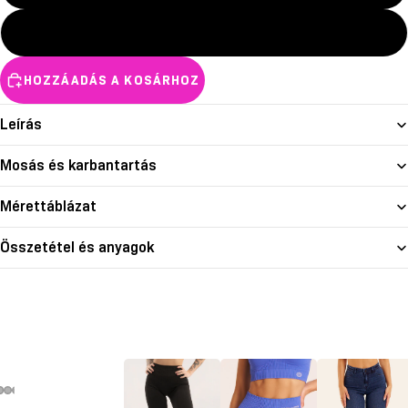
XL
HOZZÁADÁS A KOSÁRHOZ
Leírás
Mosás és karbantartás
Mérettáblázat
Összetétel és anyagok
deó