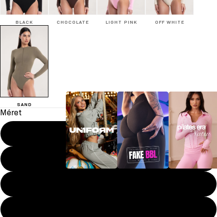
BLACK
CHOCOLATE
LIGHT PINK
OFF WHITE
SAND
Méret
XS
S
UN1FORM
FAKE BBL
Pilates era
M
L