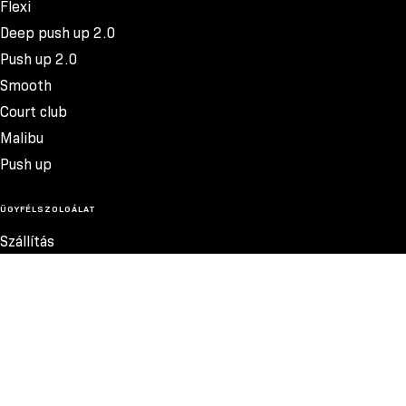
Flexi
Deep push up 2.0
Push up 2.0
Smooth
Court club
Malibu
Push up
ÜGYFÉLSZOLGÁLAT
Szállítás
Termékvisszatérítés
Reklamációk
Méretek
17.600 FT
Szabályzat
Elérhetőség
Adatvédelmi szabályzat