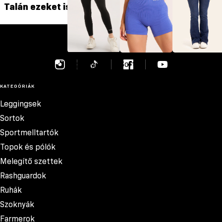
Talán ezeket is szereted
szása
GYM GLAMOUR
Leggingsek
Sortok
Farmerok
KATEGÓRIÁK
Leggingsek
Sortok
Sportmelltartók
Topok és pólók
Melegítő szettek
Rashguardok
Ruhák
Szoknyák
Farmerok