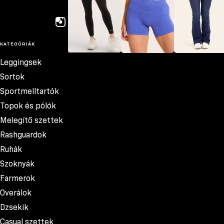
KATEGÓRIÁK
Leggingsek
Leggingsek
Sortok
Farmerok
Sortok
Sportmelltartók
Topok és pólók
Melegítő szettek
Rashguardok
Ruhák
Szoknyák
Farmerok
Overálok
Dzsekik
Casual szettek