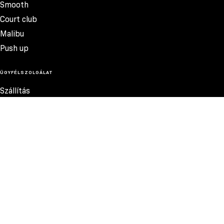
Smooth
Court club
Malibu
Push up
ÜGYFÉLSZOLGÁLAT
Szállítás
Termékvisszatérítés
Reklamációk
Méretek
15.000 FT
Szabályzat
Elérhetőség
Adatvédelmi szabályzat
MEGBÍZHATÓ FIZETÉSI MÓDOK