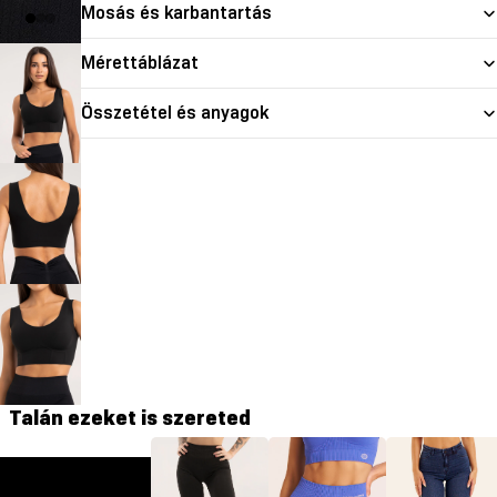
Mosás és karbantartás
Mérettáblázat
Összetétel és anyagok
Talán ezeket is szereted
GYM GLAMOUR