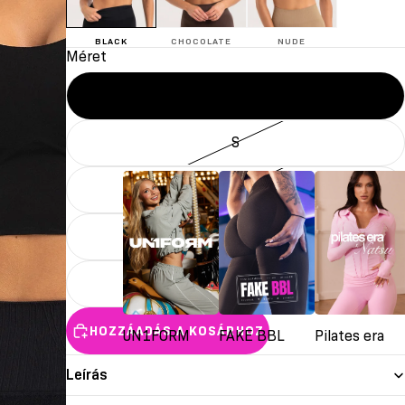
BLACK
CHOCOLATE
NUDE
Méret
XS
S
M
L
XL
HOZZÁADÁS A KOSÁRHOZ
UN1FORM
FAKE BBL
Pilates era
Leírás