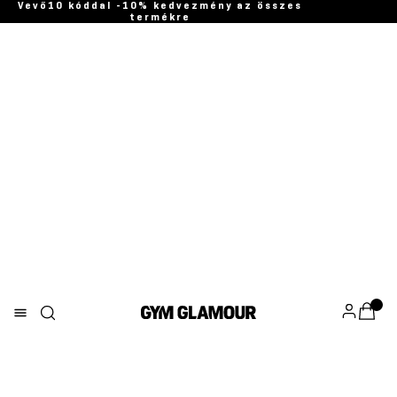
Vevő10 kóddal -10% kedvezmény az összes
termékre